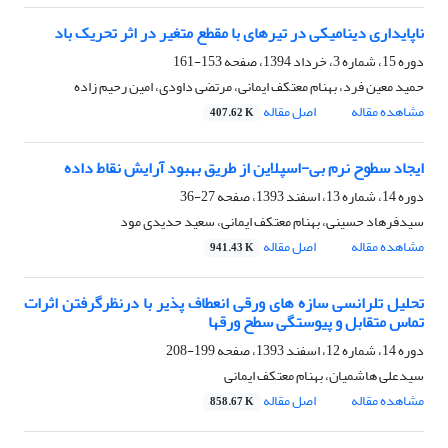
ناپایداری دینامیکی در تیرهای با مقطع متغیر در اثر تحریک باد
دوره 15، شماره 3، خرداد 1394، صفحه
153-161
حمید معین فرد، بهنام معتکف ایمانی، مرتضی داودی، امین رحیم زاده
مشاهده مقاله
اصل مقاله
407.62 K
ایجاد سطوح نرم بی-اسپلاین از طریق بهبود آرایش نقاط داده
دوره 14، شماره 13، اسفند 1393، صفحه
27-36
سیدفرهاد حسینی، بهنام معتکف ایمانی، سعید حدیدی مود
مشاهده مقاله
اصل مقاله
941.43 K
تحلیل تلرانسی سازه های ورقی انعطاف پذیر با درنظرگرفتن اثرات
تماس متقابل و پیوستگی سطح ورقها
دوره 14، شماره 12، اسفند 1393، صفحه
199-208
سیدعلی هاشمیان، بهنام معتکف ایمانی
مشاهده مقاله
اصل مقاله
858.67 K