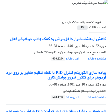
نویسنده =
بهنام معتکف‌ایمانی
تعداد مقالات:
19
کاهش ارتعاشات ابزار داخل تراش به کمک جاذب دینامیکی فعال
دوره 22، شماره 10، مهر 1401، صفحه
31-36
ناهید ذبیح حسینیان، مریم فاطمیان، بهنام معتکف ایمانی
مشاهده مقاله
اصل مقاله
630.22 K
پیاده سازی الگوریتم کنترل PID با نقطه تنظیم متغیر بر روی برد
آردوینو برای کنترل نیروی پولیش کاری
دوره 22، شماره 10، مهر 1401، صفحه
81-86
احمد پرانیده، بهنام معتکف ایمانی
مشاهده مقاله
اصل مقاله
548.17 K
شبیه‌سازی پروفیل سطح حاصل از فرآیند داخل‌تراشی به وسیله‌ی