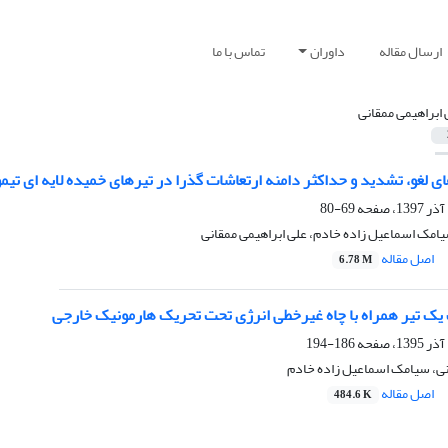
ارسال مقاله
داوران
تماس با ما
 ابراهیمی ممقانی
 لغو، تشدید و حداکثر دامنه ارتعاشات گذرا در تیرهای خمیده لایه ای ت
69-80
ک اسماعیل زاده خادم، علی ابراهیمی ممقانی
اصل مقاله
6.78 M
 یک تیر همراه با چاه غیرخطی انرژی تحت تحریک هارمونیک خارجی
186-194
نی، سیامک اسماعیل زاده خادم
اصل مقاله
484.6 K