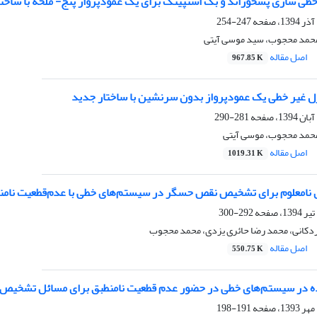
طی سازی پسخوراند و بک استپینگ برای یک عمودپرواز پنج- ملخه با ساخت
247-254
محمد محجوب، سید موسی آیتی
اصل مقاله
967.85 K
ل غیر خطی یک عمودپرواز بدون سرنشین با ساختار جدید
281-290
محمد محجوب، موسی آیتی
اصل مقاله
1019.31 K
 نامعلوم برای تشخیص نقص حسگر در سیستم‌های خطی با عدم‌‌قطعیت نامن
292-300
اردکانی، محمد رضا حائری یزدی، محمد محجوب
اصل مقاله
550.75 K
نده در سیستم‌های خطی در حضور عدم ‌قطعیت نامنطبق برای مسائل تشخیص
191-198