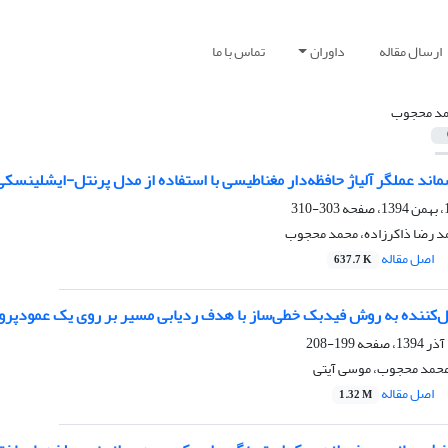
ارسال مقاله
داوران
تماس با ما
د محجوب
اند عملگر آلیاژ حافظه‌دار مغناطیسی با استفاده از مدل پرنتل-ایشلینسکی
303-310
مد رضا ذاکرزاده، محمد محجوب
اصل مقاله
637.7 K
ل‌کننده به روش فیدبک خطی‌ساز با هدف ردیابی مسیر بر روی یک عمودپرو
199-208
محمد محجوب، موسی آیتی
اصل مقاله
1.32 M