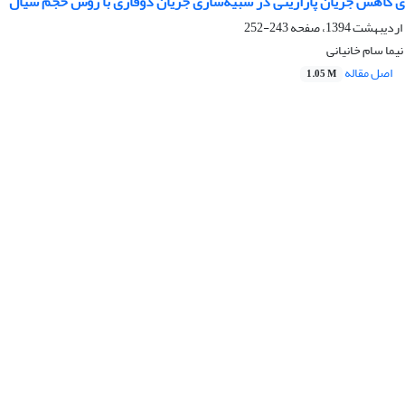
 کاهش جریان پارازیتی در شبیه‌سازی جریان دوفازی با روش حجم سیال
243-252
یما سام خانیانی
اصل مقاله
1.05 M