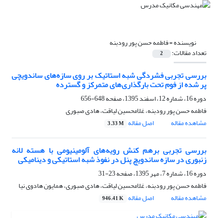
نویسنده =
فاطمه حسن پور رودبنه
تعداد مقالات:
2
بررسی تجربی فشردگی شبه استاتیک بر روی سازه‌های ساندویچی
پر شده از فوم تحت بارگذاری‌های متمرکز و گسترده
دوره 16، شماره 12، اسفند 1395، صفحه
648-656
فاطمه حسن پور رودبنه، غلامحسین لیاقت، هادی صبوری
مشاهده مقاله
اصل مقاله
3.33 M
بررسی تجربی برهم کنش رویه‌های آلومینیومی با هسته لانه
زنبوری در سازه ساندویچ پنل در نفوذ شبه استاتیکی و دینامیکی
دوره 16، شماره 7، مهر 1395، صفحه
23-31
فاطمه حسن پور رودبنه، غلامحسین لیاقت، هادی صبوری، همایون هادوی نیا
مشاهده مقاله
اصل مقاله
946.41 K