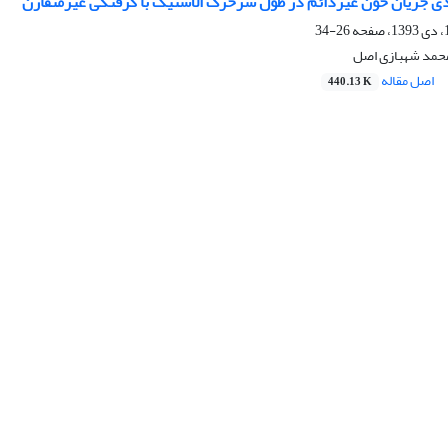
ی جریان خون غیردائم در طول سرخرگ الاستیک با گرفتگی غیرمتقارن
26-34
محمد شهبازی اصل
اصل مقاله
440.13 K