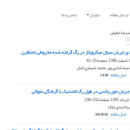
ارسال مقاله
داوران
تماس با ما
درضا حقیقی
 جریان سیال میکروپلار در رگ گرفته شده مخروطی نامتقارن
33-41
سیه شادی پور، محمد شهبازی اصل
اصل مقاله
1.9 M
جریان خون پالسی در طول رگ الاستیک با گرفتگی متوالی
232-238
ریا اسدی چلک
اصل مقاله
345.85 K