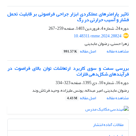
تاثیر پارامترهای عملکردی ابزار جراحی فراصوتی بر قابلیت تحمل
فشار و آسیب حرارتی در رگ
دوره 24، شماره 4، فروردین 1403، صفحه
259-267
10.48311/mme.2024.28824
زهرا حسنی، رضوان عابدینی
مشاهده مقاله
اصل مقاله
991.57 K
بررسی سمت و سوی کاربرد ارتعاشات توان بالای فراصوت در
فرآیندهای شکل‌دهی فلزات
دوره 16، شماره 10، دی 1395، صفحه
323-334
رضوان عابدینی، امیر عبداله، یونس علیزاده، وحید فرتاش وند
مشاهده مقاله
اصل مقاله
4.43 M
مقالات آماده انتشار