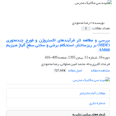
نویسنده =
رضا محمودی
تعداد مقالات:
1
بررسی و مطالعه اثر فرآیندهای اکستروژن و فورج چندمحوری
(MDF) بر ریزساختار، استحکام برشی و سختی سطح آلیاژ منیزیم
AM60
دوره 16، شماره 11، بهمن 1395، صفحه
409-416
فرشاد اکبری پناه، محمد امین صلواتی، رضا محمودی
مشاهده مقاله
اصل مقاله
727.34 K
مقالات آماده انتشار
شماره جاری
شماره‌های پیشین نشریه