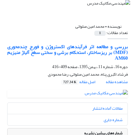
نویسنده =
محمد امین صلواتی
تعداد مقالات:
1
بررسی و مطالعه اثر فرآیندهای اکستروژن و فورج چندمحوری
(MDF) بر ریزساختار، استحکام برشی و سختی سطح آلیاژ منیزیم
AM60
دوره 16، شماره 11، بهمن 1395، صفحه
409-416
فرشاد اکبری پناه، محمد امین صلواتی، رضا محمودی
مشاهده مقاله
اصل مقاله
727.34 K
مقالات آماده انتشار
شماره جاری
شماره‌های پیشین نشریه