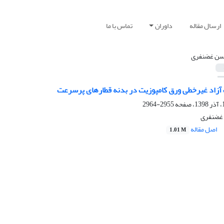
ارسال مقاله
داوران
تماس با ما
ن غضنفری
 آزاد غیرخطی ورق کامپوزیت در بدنه قطارهای پرسرعت
2955-2964
 غضنفری
اصل مقاله
1.01 M