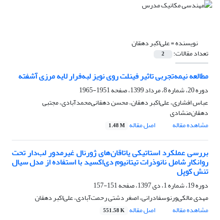
نویسنده =
علی‌اکبر دهقان
تعداد مقالات:
2
مطالعه نیمه‌تجربی تاثیر فینلت روی نویز لبه‌فرار لایه مرزی آشفته
دوره 20، شماره 8، مرداد 1399، صفحه
1951-1965
عباس افشاری، علی‌اکبر دهقان، محسن دهقانی‌محمدآبادی، مجتبی
دهقان‌منشادی
مشاهده مقاله
اصل مقاله
1.48 M
بررسی عملکرد استاتیکی یاتاقان‌های ژورنال غیرمدور لب‌دار تحت
روانکار شامل نانوذرات تیتانیوم دی‌اکسید با استفاده از مدل سیال
تنش کوپل
دوره 19، شماره 1، دی 1397، صفحه
151-157
مهدی مالکی‌ورنوسفادرانی، اصغر دشتی رحمت‌آبادی، علی‌اکبر دهقان
مشاهده مقاله
اصل مقاله
551.58 K