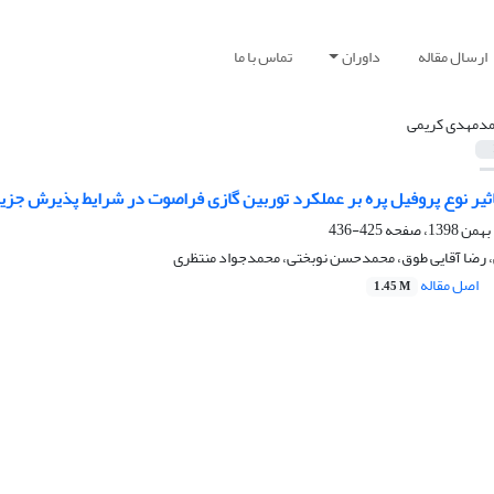
ارسال مقاله
داوران
تماس با ما
دمهدی کریمی
یر نوع پروفیل پره بر عملکرد توربین گازی فراصوت در شرایط پذیرش جزی
425-436
رضا آقایی طوق، محمدحسن نوبختی، محمدجواد منتظری
اصل مقاله
1.45 M