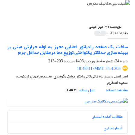
نویسنده =
امیر امینی
تعداد مقالات:
1
ساخت یک صفحه رادیاتور فضایی مجهز به لوله حرارتی مبنی بر
بهینه سازی حداکثر یکنواختی توزیع دما درمقابل حداقل جرم
دوره 24، شماره 4، فروردین 1403، صفحه
203-213
10.48311/MME.24.4.203
امیر امینی، عبدالله فانی ثانی، ایثار دشتی گوهری، محمدصادق برنجکوب،
سعید اصغری
مشاهده مقاله
اصل مقاله
1.48 M
مقالات آماده انتشار
شماره جاری