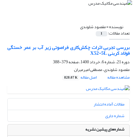
نویسنده =
مقصود شلوندی
تعداد مقالات:
1
بررسی تجربی اثرات چکش‌کاری فراصوتی زیر آب بر عمر خستگی
فولاد کربنی X52-5L
دوره 21، شماره 6، خرداد 1400، صفحه
379-388
مقصود شلوندی، مصطفی امیرمیران
مشاهده مقاله
اصل مقاله
828.07 K
مقالات آماده انتشار
شماره جاری
شماره‌های پیشین نشریه