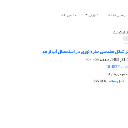
ارسال مقاله
داوران
تماس با ما
ا نیکبخت
ر شکل هندسی حفره توری در استحصال آب از مه
699-707
10.48311/mm
مدمهدی هیهات
اصل مقاله
955.98 K