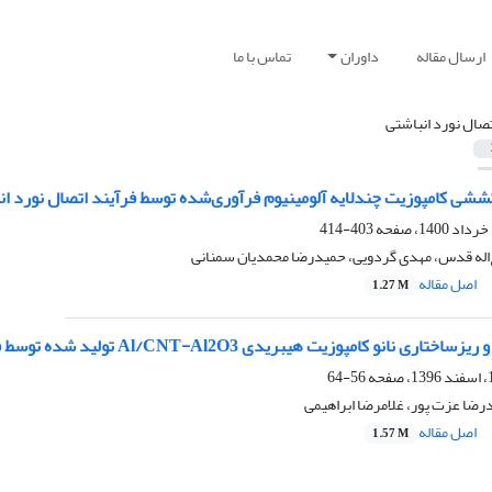
ارسال مقاله
داوران
تماس با ما
تصال نورد انباشتی
ی کامپوزیت چندلایه آلومینیوم فرآوری‌شده توسط فرآیند اتصال نورد انب
403-414
‌اله قدس، مهدی گردویی، حمیدرضا محمدیان سمنانی
اصل مقاله
1.27 M
 کامپوزیت هیبریدی Al/CNT-Al2O3 تولید شده توسط فرآیند اتصال نورد انباشتی
56-64
رضا عزت پور، غلامرضا ابراهیمی
اصل مقاله
1.57 M