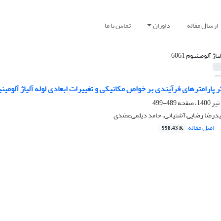
ارسال مقاله
داوران
تماس با ما
یاژ آلومینیوم 6061
رامترهای فرآیندی بر خواص مکانیکی و تغییرات ابعادی لوله آلیاژ آلومینیوم6061 فلوفرم شده 
489-499
درضا رضایی آشتیانی، حامد دیلمی‌عضدی
اصل مقاله
998.43 K