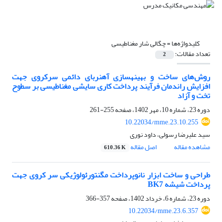
کلیدواژه‌ها =
چگالی شار مغناطیسی
تعداد مقالات:
2
روش‌های ساخت و بهینهسازی آهنربای دائمی سرکروی جهت
افزایش راندمان فرآیند پرداخت کاری سایشی مغناطیسی بر سطوح
تخت و آزاد
دوره 23، شماره 10، مهر 1402، صفحه
255-261
10.22034/mme.23.10.255
سید علیرضا رسولی، داود نوری
مشاهده مقاله
اصل مقاله
610.36 K
طراحی و ساخت ابزار نانوپرداخت مگنتورئولوژیکی سر کروی جهت
پرداخت شیشه BK7
دوره 23، شماره 6، خرداد 1402، صفحه
357-366
10.22034/mme.23.6.357