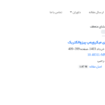
ارسال مقاله
داوران
تماس با ما
شای منعطف
 میکروپمپ پیزوالکتریک
399-409
10.48311/M
 رجبی
اصل مقاله
1.07 M