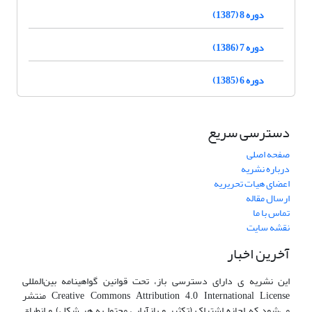
دوره 8 (1387)
دوره 7 (1386)
دوره 6 (1385)
دسترسی سریع
صفحه اصلی
درباره نشریه
اعضای هیات تحریریه
ارسال مقاله
تماس با ما
نقشه سایت
آخرین اخبار
این نشریه ی دارای دسترسی باز، تحت قوانین گواهینامه بین‌المللی
Creative Commons Attribution 4.0 International License منتشر
می‌شود که اجازه اشتراک (تکثیر و بازآرایی محتوا به هر شکل) و انطباق