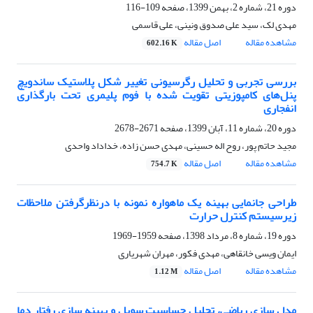
دوره 21، شماره 2، بهمن 1399، صفحه
109-116
مهدی لک، سید علی صدوق ونینی، علی قاسمی
مشاهده مقاله
اصل مقاله
602.16 K
بررسی تجربی و تحلیل رگرسیونی تغییر شکل پلاستیک ساندویچ
پنل‌های کامپوزیتی تقویت شده با فوم پلیمری تحت بارگذاری
انفجاری
دوره 20، شماره 11، آبان 1399، صفحه
2671-2678
مجید حاتم پور، روح اله حسینی، مهدی حسن زاده، خداداد واحدی
مشاهده مقاله
اصل مقاله
754.7 K
طراحی جانمایی بهینه یک ماهواره نمونه با درنظرگرفتن ملاحظات
زیرسیستم کنترل حرارت
دوره 19، شماره 8، مرداد 1398، صفحه
1959-1969
ایمان ویسی خانقاهی، مهدی فکور، مهران شهریاری
مشاهده مقاله
اصل مقاله
1.12 M
مدل سازی ریاضی، تحلیل حساسیت سوبل و بهینه سازی رفتار دما