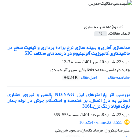
کلیدواژه‌ها =
بهینه سازی
تعداد مقالات:
48
مدلسازی آماری و بهینه سازی نرخ براده برداری و کیفیت سطح در
ماشینکاری کامپوزیت آلومینیوم در درصدهای مختلف SIC
دوره 22، شماره 10، مهر 1401، صفحه
7-12
وحید طهماسبی، محمدحافظ باقی، سپهر آئینه بندی
مشاهده مقاله
اصل مقاله
642.44 K
بررسی اثر پارامترهای لیزر ND:YAG پالسی و نیروی فشاری
اعمالی به درز اتصال، بر هندسه و استحکام جوش در لوله جدار
نازک فولاد زنگ نزن316L
دوره 22، شماره 8، مرداد 1401، صفحه
555-565
10.52547/mme.22.8.555
علیرضا نیکروان، فرهاد کلاهان، محمود شریعتی