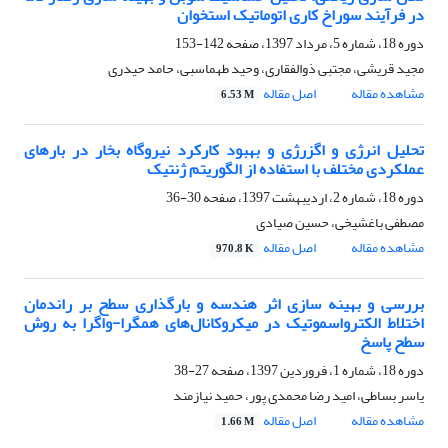
در فرآیند سوراخ کاری اتوماتیک استخوان
دوره 18، شماره 5، مرداد 1397، صفحه
142-153
مجید قریشی، مجتبی ذوالفقاری، وحید طهماسبی، حامد حیدری
مشاهده مقاله
اصل مقاله
6.53 M
تحلیل انرژی و اگزرژی و بهبود کارکرد نیروگاه بخار در بارهای
عملکردی مختلف با استفاده از الگوریتم ژنتیک
دوره 18، شماره 2، اردیبهشت 1397، صفحه
30-36
مصطفی باغشیخی، حسین صیادی
مشاهده مقاله
اصل مقاله
970.8 K
بررسی و بهینه سازی اثر هندسه و بارگذاری سطح بر راندمان
اختلاط الکترواسموتیک در میکروکانال‌های همگرا-واگرا به روش
سطح پاسخ
دوره 18، شماره 1، فروردین 1397، صفحه
27-38
یاسر بساطی، امید رضا محمدی پور، حمید نیازمند
مشاهده مقاله
اصل مقاله
1.66 M