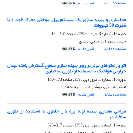
مشاهده مقاله
اصل مقاله
660.76 K
مدلسازی و بهینه سازی یک سیستم پیل سوختی محرک خودرو با
قدرت 50 کیلووات
دوره 16، شماره 3، خرداد 1395، صفحه
141-152
حسن حسن زاده، هادی جعفری
مشاهده مقاله
اصل مقاله
661.62 K
اثر پارامترها‌ی موثر بر روی بهینه سازی سطوح گسترش یافته مبدل
حرارتی هواخنک با استفاده از تئوری ساختاری
دوره 16، شماره 1، فروردین 1395، صفحه
173-180
افشین احمدی ندوشن، امیر مشرف دهکردی
مشاهده مقاله
اصل مقاله
609.38 K
طراحی معماری بهینه لوله پره دار حلقوی با استفاده از تئوری
ساختاری
دوره 16، شماره 1، فروردین 1395، صفحه
317-323
حسین شکوهمند، شعیب محجوب، محمدرضا سلیم پور