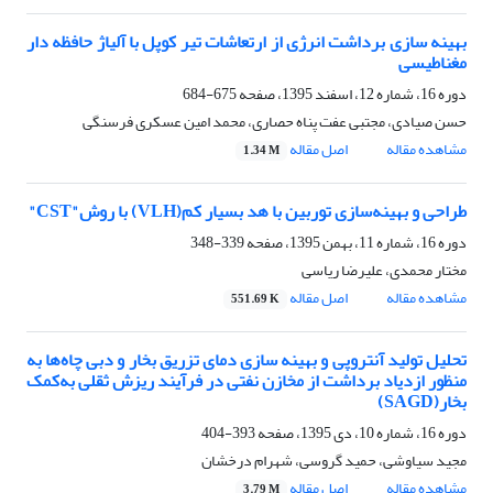
بهینه سازی برداشت انرژی از ارتعاشات تیر کوپل با آلیاژ حافظه دار
مغناطیسی
دوره 16، شماره 12، اسفند 1395، صفحه
675-684
حسن صیادی، مجتبی عفت پناه حصاری، محمد امین عسکری فرسنگی
مشاهده مقاله
اصل مقاله
1.34 M
طراحی و بهینه‌سازی توربین با هد بسیار کم(VLH) با روش"CST"
دوره 16، شماره 11، بهمن 1395، صفحه
339-348
مختار محمدی، علیرضا ریاسی
مشاهده مقاله
اصل مقاله
551.69 K
تحلیل تولید آنتروپی و بهینه سازی دمای تزریق بخار و دبی چاه‌ها به
منظور ازدیاد برداشت از مخازن نفتی در فرآیند ریزش ثقلی به‌کمک
بخار(SAGD)
دوره 16، شماره 10، دی 1395، صفحه
393-404
مجید سیاوشی، حمید گروسی، شهرام درخشان
مشاهده مقاله
اصل مقاله
3.79 M