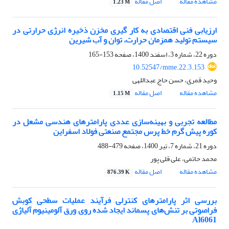
مشاهده مقاله
اصل مقاله
1.23 M
ارزیابی فنی اقتصادی به کار گیری مخزن ذخیره انرژی حرارتی در
سیستم تولید همزمان حرارت، توان و آب شیرین
دوره 22، شماره 3، اسفند 1400، صفحه
153-165
10.52547/mme.22.3.153
وحید قمری، حسن حاج عبداللهی
مشاهده مقاله
اصل مقاله
1.15 M
مطالعه تجربی و بهینه‌سازی عددی پارامترهای هندسی مشعل در
کوره‌ پیش گرم خط پرس مجتمع صنعتی فولاد اسفراین
دوره 21، شماره 7، تیر 1400، صفحه
479-488
محمد حاتمی، علی قلی پور
مشاهده مقاله
اصل مقاله
876.39 K
بررسی اثر پارامترهای کنترلی فرآیند عملیات سطحی کوبش
فراصوتی بر تنش‌های پسماند ایجاد شده روی ورق آلومینیوم آلیاژی
Al6061