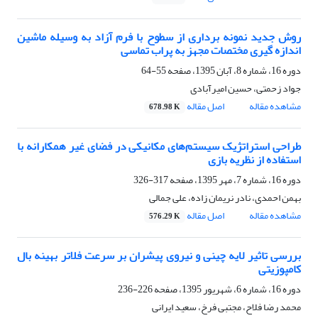
روش جدید نمونه برداری از سطوح با فرم آزاد به وسیله ماشین
اندازه گیری مختصات مجهز به پراب تماسی
دوره 16، شماره 8، آبان 1395، صفحه
55-64
جواد زحمتی، حسین امیرآبادی
مشاهده مقاله
اصل مقاله
678.98 K
طراحی استراتژیک سیستم‌های مکانیکی در فضای غیر همکارانه با
استفاده از نظریه بازی
دوره 16، شماره 7، مهر 1395، صفحه
317-326
بهمن احمدی، نادر نریمان زاده، علی جمالی
مشاهده مقاله
اصل مقاله
576.29 K
بررسی تاثیر لایه چینی و نیروی پیشران بر سرعت فلاتر بهینه بال
کامپوزیتی
دوره 16، شماره 6، شهریور 1395، صفحه
226-236
محمد رضا فلاح، مجتبی فرخ، سعید ایرانی