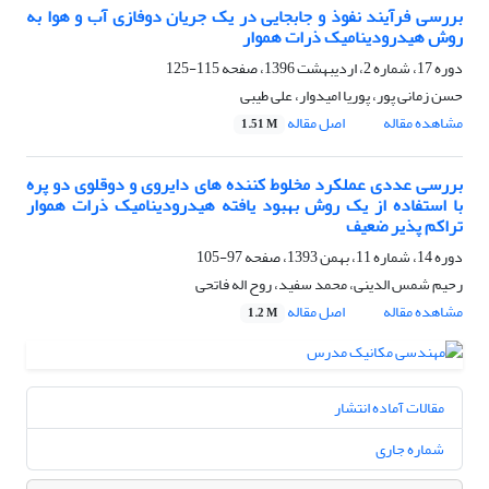
بررسی فرآیند نفوذ و جابجایی در یک جریان دوفازی آب و هوا به
روش هیدرودینامیک ذرات هموار
دوره 17، شماره 2، اردیبهشت 1396، صفحه
115-125
حسن زمانی پور، پوریا امیدوار، علی طیبی
مشاهده مقاله
اصل مقاله
1.51 M
بررسی عددی عملکرد مخلوط کننده های دایروی و دوقلوی دو پره
با استفاده از یک روش بهبود یافته هیدرودینامیک ذرات هموار
تراکم پذیر ضعیف
دوره 14، شماره 11، بهمن 1393، صفحه
97-105
رحیم شمس الدینی، محمد سفید، روح اله فاتحی
مشاهده مقاله
اصل مقاله
1.2 M
مقالات آماده انتشار
شماره جاری