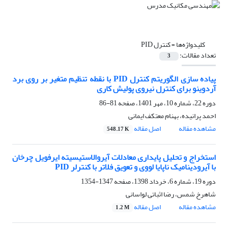
کلیدواژه‌ها =
کنترل PID
تعداد مقالات:
3
پیاده سازی الگوریتم کنترل PID با نقطه تنظیم متغیر بر روی برد
آردوینو برای کنترل نیروی پولیش کاری
دوره 22، شماره 10، مهر 1401، صفحه
81-86
احمد پرانیده، بهنام معتکف ایمانی
مشاهده مقاله
اصل مقاله
548.17 K
استخراج و تحلیل پایداری معادلات آیروالاستیسیته ایرفویل چرخان
با آیرودینامیک ناپایا لووی و تعویق فلاتر با کنترلر PID
دوره 19، شماره 6، خرداد 1398، صفحه
1347-1354
شاهرخ شمس، رضا اثباتی لواسانی
مشاهده مقاله
اصل مقاله
1.2 M