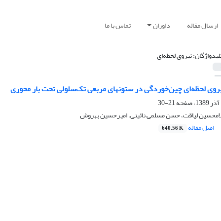
ارسال مقاله
داوران
تماس با ما
لید‌واژگان: نیروی لحظه‌ای
روی لحظه‌ای چین‌خوردگی در ستونهای مربعی تک‌سلولی تحت بار محوری
21-30
لامحسین لیاقت، حسن مسلمی نائینی، امیرحسین بهروش
اصل مقاله
640.56 K