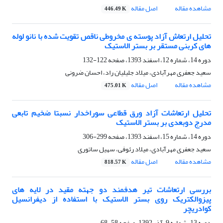
مشاهده مقاله
اصل مقاله
446.49 K
تحلیل ارتعاش آزاد پوسته ی مخروطی ناقص تقویت شده با نانو لوله
های کربنی مستقر بر بستر الاستیک
دوره 14، شماره 12، اسفند 1393، صفحه
122-132
سعید جعفری مهرآبادی، میلاد جلیلیان راد، احسان ضرونی
مشاهده مقاله
اصل مقاله
475.01 K
تحلیل ارتعاشات آزاد ورق قطاعی سوراخدار نسبتا ضخیم تابعی
مدرج دوبعدی بر بستر الاستیک
دوره 14، شماره 15، اسفند 1393، صفحه
299-306
سعید جعفری مهرآبادی، میلاد رئوفی، سهیل ساتوری
مشاهده مقاله
اصل مقاله
818.57 K
بررسی ارتعاشات تیر هدفمند دو جهته مقید در لایه های
پیزوالکتریک روی بستر الاستیک با استفاده از دیفرانسیل
کوادریچر
دوره 13، شماره 9، آذر 1392، صفحه
58-68