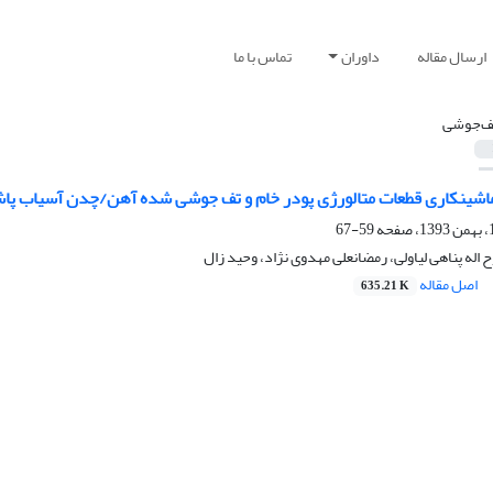
ارسال مقاله
داوران
تماس با ما
ف‌جوشی
اشینکاری قطعات متالورژی پودر خام و تف جوشی شده آهن/چدن آسیاب پ
59-67
 اله پناهی لیاولی، رمضانعلی مهدوی نژاد، وحید زال
اصل مقاله
635.21 K