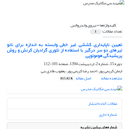
کلیدواژه‌ها =
نیروی واندروالس
تعداد مقالات:
1
تعیین ناپایداری کششی غیر خطی وابسته به ‌اندازه برای نانو
تیرهای دو سر درگیر با استفاده از تئوری گرادیان کرنش و روش
پریشیدگی هوموتوپی
دوره 15، شماره 2، اردیبهشت 1394، صفحه
101-112
ایمان کریمی پور، احمد رضا کریمی پور، یعقوب طادی بنی
مشاهده مقاله
اصل مقاله
815.02 K
مقالات آماده انتشار
شماره جاری
شماره‌های پیشین نشریه