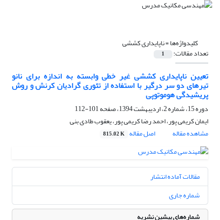
کلیدواژه‌ها =
ناپایداری کششی
تعداد مقالات:
1
تعیین ناپایداری کششی غیر خطی وابسته به ‌اندازه برای نانو
تیرهای دو سر درگیر با استفاده از تئوری گرادیان کرنش و روش
پریشیدگی هوموتوپی
دوره 15، شماره 2، اردیبهشت 1394، صفحه
101-112
ایمان کریمی پور، احمد رضا کریمی پور، یعقوب طادی بنی
مشاهده مقاله
اصل مقاله
815.02 K
مقالات آماده انتشار
شماره جاری
شماره‌های پیشین نشریه