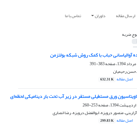
ارسال مقاله
داوران
تماس با ما
وج ضربه
ه آوالیاسانی حباب با کمک روش شبکه بولتزمن
383-391
حسن رحیمیان
اصل مقاله
632.31 K
ویتاسیون ورق مستطیلی مستقر در زیر آب تحت بار دینامیکی لحظه‌ای
253-260
زاربنی، منصور درویزه، ابوالفضل درویزه، رضا انصاری
اصل مقاله
299.83 K