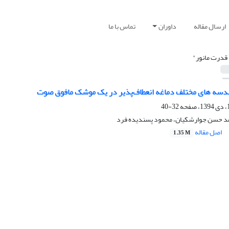
ارسال مقاله
داوران
تماس با ما
 قدرت مانور"
دسه های مختلف دماغه انعطاف‌پذیر در یک موشک مافوق صوت
32-40
مد حسن جوارشکیان، محمود پسندیده فرد
اصل مقاله
1.35 M