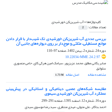
کلیدواژه‌ها =
آب شیرین‌کن خورشیدی
تعداد مقالات:
2
بررسی عددی آب شیرین‌کن خورشیدی تک شیب‌دار با قرار دادن
موانع مستطیلی، مثلثی و موج‎‌دار بر روی دیواره‌های جانبی آن
دوره 24، شماره 2، بهمن 1402، صفحه
97-110
10.22034/MME.24.2.97
صابر یکانی مطلق، محمد عزیزپور، سیامک امین هرکی کای، حامی منصوری
سلوانق
مشاهده مقاله
اصل مقاله
1.73 M
مقایسه شبکه‌های عصبی دینامیکی و استاتیکی در پیش‌بینی
عملکرد آب شیرین‌کن خورشیدی سهموی
دوره 16، شماره 12، اسفند 1395، صفحه
291-299
احمد بناکار، علی متولی، مهدی منتظری، سید رضا موسوی سیدی