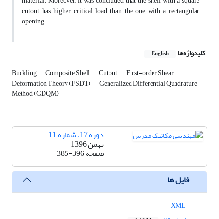
material. Moreover, it was concluded that the shell with a square
cutout has higher critical load than the one with a rectangular
opening.
کلیدواژه‌ها
English
Buckling
Composite Shell
Cutout
First-order Shear
Deformation Theory (FSDT)
Generalized Differential Quadrature
Method (GDQM)
دوره 17، شماره 11
بهمن 1396
صفحه
385-396
فایل ها
XML