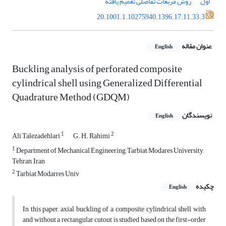
اول
روش مربعات تفاضلی تعمیم یافته
20.1001.1.10275940.1396.17.11.33.3
عنوان مقاله
English
Buckling analysis of perforated composite
cylindrical shell using Generalized Differential
Quadrature Method (GDQM)
نویسندگان
English
1
2
Ali Talezadehlari
G. H. Rahimi
1
Department of Mechanical Engineering, Tarbiat Modares University,
Tehran, Iran
2
Tarbiat Modarres Univ
چکیده
English
In this paper, axial buckling of a composite cylindrical shell with
and without a rectangular cutout is studied based on the first-order