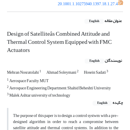
20.1001.1.10275940.1397.18.1.27.4
عنوان مقاله
English
Design of Satelliteâs Combined Attitude and
Thermal Control System Equipped with FMC
Actuators
نویسندگان
English
1
2
3
Mehran Nosratolahi
Ahmad Soleymani
Hosein Sadati
1
Aerospace Faculty, MUT
2
Aerospace Engineering Department, Shahid Beheshti University
3
Malek Ashtar university of technology
چکیده
English
The purpose of this paper is to design a control systwm with a pre-
designed algorithm in order to reach a compromise between
satellite attitude and thermal control systems. In addition to the