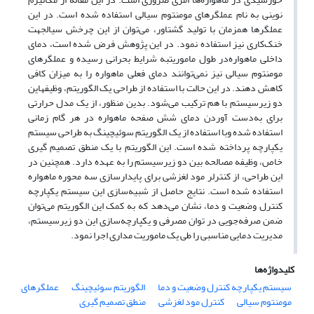
نوینی به نام عملگرهای مومنتوم سیالی استفاده شده است. در این
عملگرها همزمان با تولید گشتاور، می‌توان از این چرخش سیالجهت
خنک‌کاری نیز استفاده نمود. در این پژوهش فرض شده است، دمای
داخلی ماهواره‌در طول ماموریتبه شرایط بحرانی رسیده و عملگرهای
مومنتوم سیالی نیز نمی‌توانند دمای فعلی ماهواره را به میزان کافی
کاهش دهند. در این حالت با استفاده از طراحی یک الگوریتم، وظیفهاین
دو زیرسیستم با هم ترکیب می‌شود. بدین منظور، از یک مدل حرارتی
برای به‌دست آوردن دمای شش صفحه ماهواره در هر گام زمانی
استفاده شده وبا استفاده از یک الگوریتم سوئیچینگ به طراحی سیستم
یکپارچه پرداخته شده است. این الگوریتم با یک منطق تصمیم گیری
خاص، وظیفه مصالحه بین دو زیرسیستم را به عهده دارد. همچنین در
این طراحی، از کنترلر مود لغزشی برای پایدارسازی سه محوره ماهواره
استفاده شده است. نتایج حاصل از شبیه‌سازی‌ این سیستم یکپارچه
کنترل وضعیت و دما، نشان می‌دهد که به کمک این الگوریتم می‌توان
ضمن صرفه‌جویی در توان مصرفی و یکپارچه‌سازی این دو زیرسیستم،
مدیریت دمایی مناسبی را طی یک ماموریت مداری اجرا نمود.
کلیدواژه‌ها
سیستم یکپارچه کنترل وضعیت و دما
الگوریتم سوئیچینگ
عملگرهای
مومنتوم سیالی
کنترل مود لغزشی
منطق تصمیم گیری