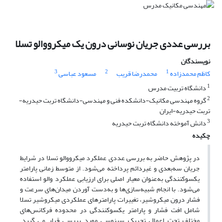
بررسی عددی جریان نوسانی درون یک میکرووالو تسلا
نویسندگان
3
2
1
کاظم محمدزاده
محمدرضا قریب
مسعود عباسی
1
دانشگاه تربیت مدرس
2
گروه مهندسی مکانیک-دانشکده فنی و مهندسی-دانشگاه تربت حیدریه-
تربت حیدریه-ایران
3
دانش آموخته دانشگاه تربت حیدریه
چکیده
در پژوهش حاضر به بررسی عددی عملکرد میکرووالو تسلا در شرایط
جریان سه‌بعدی و غیردائم پرداخته می‌شود. از متوسط زمانی پارامتر
یکسوکنندگی به‌عنوان معیار اصلی برای ارزیابی عملکرد والو استفاده
می‌شود. با انجام شبیه‌سازی‌ها و به‌دست آوردن میدان‌های سرعت و
فشار درون میکروشیر، تغییرات پارامترهای عملکردی میکروشیر تسلا
شامل افت فشار و پارامتر یکسوکنندگی در محدوده فرکانس‌های
مختلف تحت اعمال تحریک سینوسی مورد بررسی قرار می گیرد.