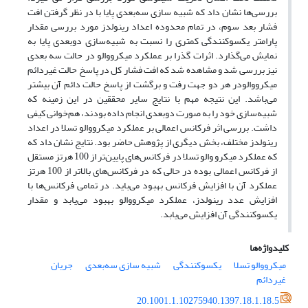
بررسی‌ها نشان داد که شبیه سازی سه‌بعدی پایا با در نظر گرفتن افت
فشار بعد سوم، در تمام محدوده اعداد رینولدز مورد بررسی مقدار
پارامتر یکسوکنندگی کمتری را نسبت به شبیه‌سازی دوبعدی پایا به
نمایش می‌گذارد. اثرات گذرا بر عملکرد میکرووالو در حالت سه بعدی
نیز بررسی شد و مشاهده شد که افت فشار کل در پاسخ حالت غیردائم
میکرووالودر هر دو جهت رفت و برگشت از پاسخ حالت دائم آن بیشتر
می‌باشد. این نتیجه مهم با نتایج سایر محققین در این زمینه که
شبیه‌سازی خود را به صورت دوبعدی انجام داده بودند، هم‌خوانی کیفی
داشت. بررسی اثر فرکانس اعمالی بر عملکرد میکرووالو تسلا در اعداد
رینولدز مختلف، بخش دیگری از پژوهش حاضر بود. نتایج نشان داد که
که عملکرد میکرو والو تسلا در فرکانس‌های پایین‌تر از 100 هرتز مستقل
از فرکانس اعمالی بوده در حالی که در فرکانس‌های بالاتر از 100 هرتز
عملکرد آن با افزایش فرکانس بهبود می‌باید. در تمامی فرکانس‌ها با
افزایش عدد رینولدز، عملکرد میکرووالو بهبود می‌یابد و مقدار
یکسوکنندگی آن افزایش می‌یابد.
کلیدواژه‌ها
میکرووالو تسلا
یکسوکنندگی
شبیه سازی سه‌بعدی
جریان
غیردائم
20.1001.1.10275940.1397.18.1.18.5