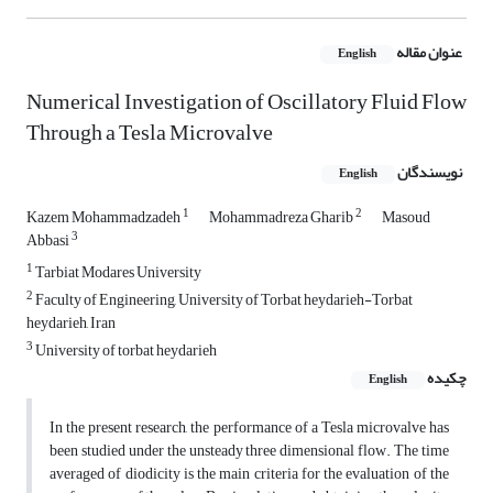
عنوان مقاله
English
Numerical Investigation of Oscillatory Fluid Flow
Through a Tesla Microvalve
نویسندگان
English
1
2
Kazem Mohammadzadeh
Mohammadreza Gharib
Masoud
3
Abbasi
1
Tarbiat Modares University
2
Faculty of Engineering, University of Torbat heydarieh-Torbat
heydarieh, Iran
3
University of torbat heydarieh
چکیده
English
In the present research, the performance of a Tesla microvalve has
been studied under the unsteady three dimensional flow. The time
averaged of diodicity is the main criteria for the evaluation of the