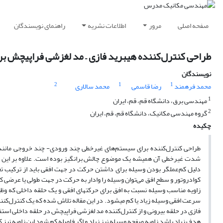
صفحه اصلی
مرور
اطلاعات نشریه
راهنمای نویسندگان
طراحی کنترل‌کننده هیبرید فازی – مد لغزشی فرا‌پیچش بر
نویسندگان
2
1
1
محمد فرهمند
رضا قاسمی
محمد سالاری
1
مهندسی برق، دانشگاه قم، قم، ایران
2
گروه مهندسی مکانیک، دانشگاه قم، قم، ایران
چکیده
طراحی کنترل‌کننده برای سیستم‌های غیر‌خطی چند ورودی- چند خروجی مانند 
شدت غیرخطی آن همیشه یک موضوع چالش‌ برانگیز بوده است. علاوه بر این ک
دلیل کم‌عملگر بودن وسیله برای داشتن حرکت در جهت افقی باید از ترکیب ت
کوادروتور و سطح افق می‌توان وسیله را وادار به حرکت در جهت طولی یا عرضی کرد
زاویه مناسب وسیله نسبت به افق برای حرکتهای افقی و یک حلقه داخلی که وظیفه
سرعت افقی وسیله زیاد یا کم میشود. در این مقاله تلاش شده که یک کنترل‌کنند
فازی در حلقه بیرونی و از کنترل‌کننده مد لغزشی فراپیچش در حلقه داخلی استف
هدف زیاد باشد زاویه صفحه وسیله نیز زیاد و اگر فاصله کم شود این زاویه نیز