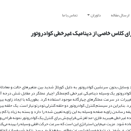
ارسال مقاله
داوران
تماس با ما
ای کلاس خاصی از دینامیک غیر‌‌خطی کوادروتور
وسایل بدون سرنشین کوادروتور به دلیل کوپلاژ شدید بین متغیرهای حالت و معادلا
وادروتور یک وسیله دینامیکی غیر‌خطی کم‌عملگر (چهار عملگر در مقابل شش درجه آز
غییرات در سرعت عملگرهای چهارگانه موجود استفاده کرد. بطوریکه با ایجاد زاویه 
. بنابراین در سیستم کنترل کوادروتور دو حلقه کنترلی تو‌در‌تو نیاز است. یک حلقه بیر
 رساندن زاویه صفحه وسیله به این زاویه تعیین شده را دارد و بسته به زیاد یا کم بو
ه غیر‌خطی هیبرید فازی‌-‌مد لغزشی فراپیچش برای کنترل یک کوادروتور نمونه طراحی و ا
اده شود. مزیت مهم این استراتژی این است که سرعت حرکت افقی وسیله را بهینه می‌کند.
 کمتر می‌شود. در نتیجه وسیله با سرعت مطلوبی به هدف می‌رسد. نتایج شبیه‌سازی انجام