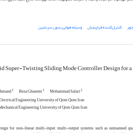
تور
کنترل‌کننده فراپیچش
وسیله هوایی بدون سرنشین
d Super-Twisting Sliding Mode Controller Design for a
1
1
2
ahmand
Reza Ghasemi
Mohammad Salari
lectrical Engineering, University of Qom, Qom, Iran
echanical Engineering, University of Qom, Qom, Iran
esign for non-linear multi-input, multi-output systems, such as unmanned qua