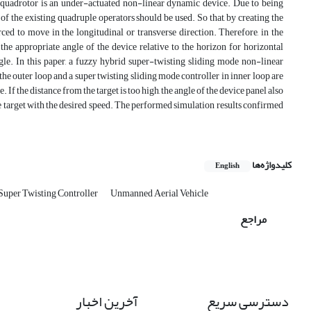
, quadrotor is an under-actuated non-linear dynamic device. Due to being
of the existing quadruple operators should be used. So that, by creating the
ced to move in the longitudinal or transverse direction. Therefore, in the
he appropriate angle of the device relative to the horizon for horizontal
gle. In this paper, a fuzzy hybrid super-twisting sliding mode non-linear
 the outer loop and a super twisting sliding mode controller in inner loop are
 If the distance from the target is too high, the angle of the device panel also
s the target with the desired speed. The performed simulation results confirmed
کلیدواژه‌ها
English
Super Twisting Controller
Unmanned Aerial Vehicle
مراجع
دسترسی سریع
آخرین اخبار