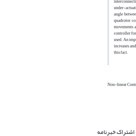
interconnect
under-actuate
angle between
quadrotor con
movements and
controller fo
used. An impor
increases, an
this fact.
Non-linear Cont
اشتراک خبرنامه