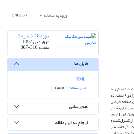
ورود به سامانه
ENGLISH
دوره 18، شماره 1
فروردین 1397
صفحه
307-316
فایل ها
XML
اصل مقاله
ت دینامیکی به
1.44 M
ادی) است، به
بین صفحه فرضی
هم رسانی
ونی برای تعیین
دن این زاویه،
ز کنترل‌کننده
ارجاع به این مقاله
 اگر فاصله از
 شده موید این