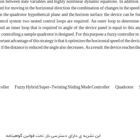
ion between state variables and highly nonlinear dynamic equations. In addition
d for moving in the horizontal direction, the combination of changes in the speed 
 the quadrotor hypothetical plane and the horizon surface, the device can be for
trol system, two nested control loops are required. An outer loop to determine t
 an inner loop that is required to angle of the device panel is equal to this an
r controlling a sample quadrotor is designed. For this purpose, a fuzzy controller in
tant advantage of this strategy is that it optimizes the horizontal speed of the device.
d if the distance is reduced, the angle also decreases. As a result, the device reache
roller
Fuzzy Hybrid Super-Twisting Sliding Mode Controller
Quadrotor
این نشریه ی دارای دسترسی باز، تحت قوانین گواهینامه