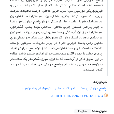
توسعه‌یافته است. نتایج نشان داد که از میان 9 پارامتر فردی و
فیزیولوژیکی موردبررسی (سن، چربی داخلی، درصد ماهیچه، درصد
چربی، شاخص توده بدنی، فشارخون سیستولیک، فشارخون
دیاستولیک، ضربان قلب و زمان گرسنگی)، زمان پاسخ حرارتی افراد تنها
با چهار پارامتر مستقل چربی داخلی، شاخص توده بدنی، فشارخون
سیستولیک و زمان گرسنگی رابطه معنی‌داری برقرار می‌کند. همچنین
در تحقیق حاضر، با استفاده از رگرسیون خطی چند متغیره، رابطه‌ای برای
تخمین زمان پاسخ حرارتی افراد در برابر تحریکات سرمایی توسعه
داده‌شده است. این رابطه نشان می‌دهد که زمان پاسخ حرارتی افراد
چاق می‌تواند تا حدود 20 درصد نسبت به افراد لاغر بیشتر باشد. علاوه
بر این، نتایج حاکی از آن است که به ازای سپری شدن هر یک ساعت از
زمان صرف آخرین وعده غذایی، پاسخ حرارتی بدن افراد حدود 1 درصد
کندتر می‌شود.
کلیدواژه‌ها
پاسخ حرارتی پوست
تحریک سرمایی
ترموگرافی مادون‌قرمز
20.1001.1.10275940.1397.18.1.37.4
عنوان مقاله
English