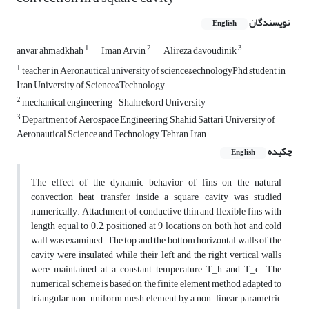
نویسندگان
English
1
2
3
anvar ahmadkhah
Iman Arvin
Alireza davoudinik
1
teacher in Aeronautical university of science&echnologyPhd student in
Iran University of Science&Technology
2
mechanical engineering- Shahrekord University
3
Department of Aerospace Engineering, Shahid Sattari University of
Aeronautical Science and Technology, Tehran, Iran
چکیده
English
The effect of the dynamic behavior of fins on the natural
convection heat transfer inside a square cavity was studied
numerically. Attachment of conductive thin and flexible fins with
length equal to 0.2, positioned at 9 locations on both hot and cold
wall was examined. The top and the bottom horizontal walls of the
cavity were insulated while their left and the right vertical walls
were maintained at a constant temperature T_h and T_c. The
numerical scheme is based on the finite element method adapted to
triangular non-uniform mesh element by a non-linear parametric