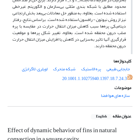
محدود مطابق با شبکه بندی مثلثی بی‌سازمان و الگوریتم غیر‌خطی
استفاده شده است. بعلاوه، به منظور حل معادلات بی‌بعد بخش ارتجاعی
نیز از روش نیوتون - رافسون استفاده شده است. براساس نتایج، رفتار
دینامیکی پره‌ها سبب کاهش میزان انتقال حرارت در مقایسه با پره
صلب درون محفظه شده است. بعلاوه، تغییر شکل پره‌ها و موقعیت
قرار‌گیری آنها تاثیر به‌سزایی در کاهش یا افزایش میزان انتقال حرارت
درون محفظه دارند.
کلیدواژه‌ها
جابجایی طبیعی
پره الاستیک
شبکه متحرک
اویلری – لاگرانژی
20.1001.1.10275940.1397.18.7.24.3
موضوعات
سازه های هوا فضا
عنوان مقاله
English
Effect of dynamic behavior of fins in natural
convection in a square cavity