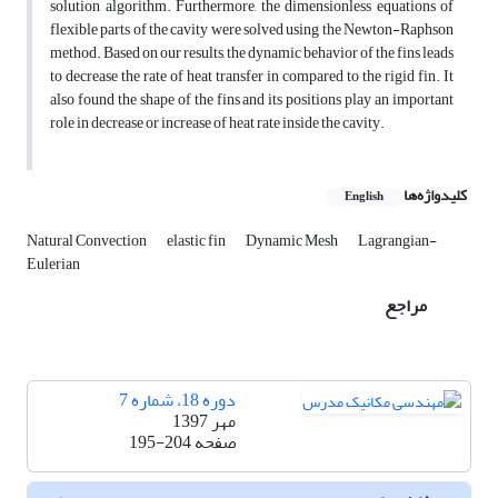
solution algorithm. Furthermore, the dimensionless equations of
flexible parts of the cavity were solved using the Newton-Raphson
method. Based on our results, the dynamic behavior of the fins leads
to decrease the rate of heat transfer in compared to the rigid fin. It
also found the shape of the fins and its positions play an important
role in decrease or increase of heat rate inside the cavity.
کلیدواژه‌ها
English
Natural Convection
elastic fin
Dynamic Mesh
Lagrangian-
Eulerian
مراجع
دوره 18، شماره 7
مهر 1397
صفحه
195-204