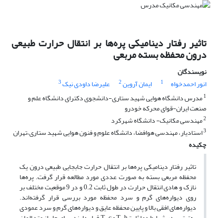
تاثیر رفتار دینامیکی پره‌ها بر انتقال حرارت طبیعی
درون محفظه بسته مربعی
نویسندگان
3
2
1
انور احمدخواه
ایمان آروین
علیرضا داودی نیک
1
مدرس دانشگاه هوایی شهید ستاری-دانشجوی دکترای دانشگاه علم و
صنعت ایران-قوای محرکه خودرو
2
مهندسی مکانیک- دانشگاه شهرکرد
3
استادیار، مهندسی هوافضا، دانشگاه علوم و فنون هوایی شهید ستاری،تهران
چکیده
تاثیر رفتار دینامیکی پره‌ها بر انتقال حرارت جابجایی طبیعی درون یک
محفظه مربعی بسته به صورت عددی مورد مطالعه قرار گرفت. پره‌ها
نازک و هادی انتقال حرارت در طول ثابت 0.2 و در 9 موقعیت مختلف بر
روی دیواره‌های گرم و سرد محفظه مورد بررسی قرار گرفته‌اند.
دیواره‌های افقی بالا و پایین محفظه عایق و دیواره‌های گرم و سرد عمودی
به‌ترتیب در شرایط دما ثابتT_h و T_c قرار دارند. برای حل از متد المان