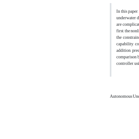
In this paper
underwater d
are complicat
first, the no
the constrai
capability, 
addition, pr
comparison be
controller, u
Autonomous Und