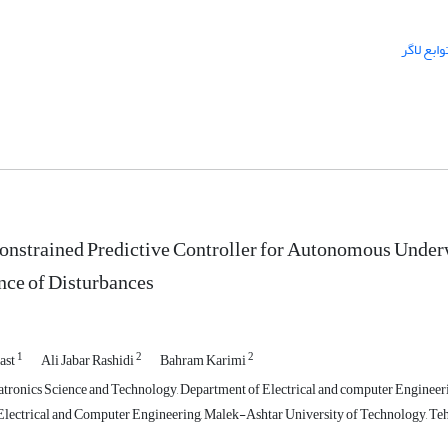
وابع لاگر
onstrained Predictive Controller for Autonomous Under
ence of Disturbances
1
2
2
ast
Ali Jabar Rashidi
Bahram Karimi
tronics Science and Technology, Department of Electrical and computer Engineerin
lectrical and Computer Engineering, Malek-Ashtar University of Technology, Teh