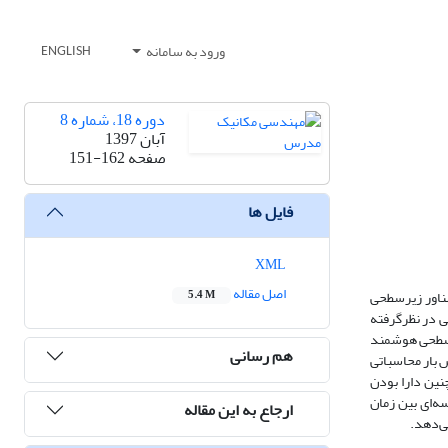
ورود به سامانه
ENGLISH
دوره 18، شماره 8
آبان 1397
صفحه
151-162
فایل ها
XML
اصل مقاله
شناور زیرسطحی
5.4 M
ی در نظرگرفته
یرسطحی هوشمند
هم رسانی
ش بار محاسباتی
نین دارا بودن
ه‌ای بین زمان
ارجاع به این مقاله
ی‌دهد.