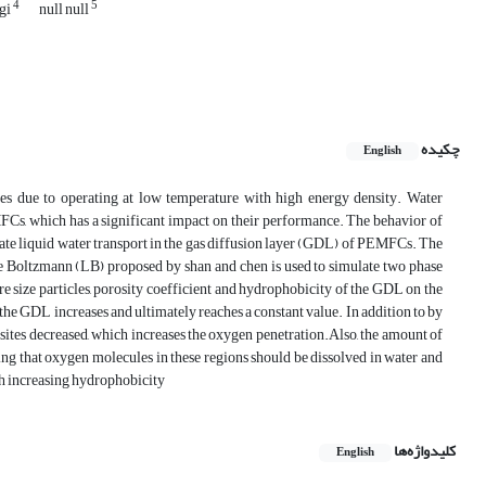
4
5
rgi
null null
چکیده
English
s due to operating at low temperature with high energy density. Water
Cs, which has a significant impact on their performance. The behavior of
igate liquid water transport in the gas diffusion layer (GDL) of PEMFCs. The
ce Boltzmann (LB) proposed by shan and chen is used to simulate two phase
ore size particles, porosity coefficient and hydrophobicity of the GDL on the
n the GDL increases and ultimately reaches a constant value. In addition to by
 sites decreased, which increases the oxygen penetration.Also, the amount of
ting that oxygen molecules in these regions should be dissolved in water and
ith increasing hydrophobicity
کلیدواژه‌ها
English