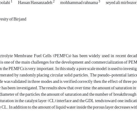
1
2
3
bolahi
Hassan Hassanzadeh
mohhammad rahnama
seyed ali mirbozo
sity of Birjand
trolyte Membrane Fuel Cells (PEMFCs) has been widely used in recent decade
s one of the main challenges for the development and commercialization of PEMF
in the PEMFCs is very important. In this study a pore scale model is used to invest
nerated by randomly placing circular solid particles. The pseudo-potential latti
e was validated in three modes and is verified correctly then, the effect of three p
r has been investigated. The results show that, over time, the amount of saturation i
diameter of the particles, the amount of saturation and the number of breakthrough
aturation in the catalyst layer (CL) interface and the GDL tends toward one, indica
he CL. In addition to, the amount of liquid water inside the porous layer decreases w