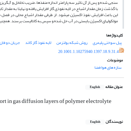
سنجی شده و پس از آن تاثیر سه پارامتر اندازه منفذها، ضریب تخلخل و آبگریزی 
با گذشت زمان مقدار اشباع در لایه نفوذی گاز افزایش یافته و نهایتا به مقدار 
این باعث افزایش نفوذ اکسیژن میشود. از طرفی مقدار اشباع محلی در فصل م
مولکولهای اکسیژن بایستی در آب حل شده و سپس به کاتالیست برسند. همچنین م
کلیدواژه‌ها
پیل سوختی پلیمری
روش شبکه بولتزمن
لایه نفوذ گاز کاتد
جریان دو فاز
20.1001.1.10275940.1397.18.9.31.4
موضوعات
سازه های هوا فضا
عنوان مقاله
English
ort in gas diffusion layers of polymer electrolyte
نویسندگان
English