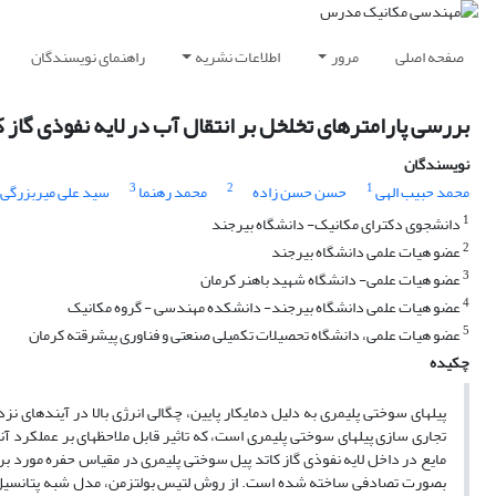
صفحه اصلی
مرور
اطلاعات نشریه
راهنمای نویسندگان
بررسی پارامتر‌های تخلخل بر انتقال آب در لایه نفوذی گاز
نویسندگان
3
2
1
محمد حبیب الهی
حسن حسن زاده
محمد رهنما
سید علی میربزرگی
1
دانشجوی دکترای مکانیک- دانشگاه بیرجند
2
عضو هیات علمی دانشگاه بیرجند
3
عضو هیات علمی- دانشگاه شهید باهنر کرمان
4
عضو هیات علمی دانشگاه بیرجند- دانشکده مهندسی - گروه مکانیک
5
عضو هیات علمی، دانشگاه تحصیلات تکمیلی صنعتی و فناوری پیشرقته کرمان
چکیده
پیلهای سوختی پلیمری به دلیل دمایکار پایین، چگالی انرژی بالا در آیندهای
تجاری سازی پیلهای سوختی پلیمری است، که تاثیر قابل ملاحظهای بر عملکرد آنه
مایع در داخل لایه نفوذی گاز کاتد پیل سوختی پلیمری در مقیاس حفره مورد بر
بصورت تصادفی ساخته شده است. از روش لتیس بولتزمن، مدل شبه پتانسیل 