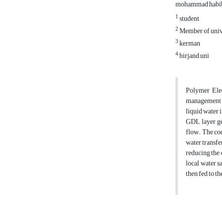
mohammad habi
1
student
2
Member of unive
3
kerman
4
birjand uni
Polymer Elec
management i
liquid water 
GDL layer ge
flow. The cod
water transfe
reducing the 
local water s
then fed to t