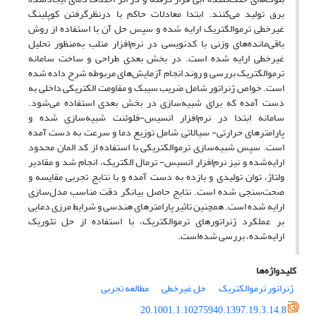
برق تولید می‌کنند. ابتدا معادلات حاکم با درنظرگرفتن کوپلینگ
غیرخطی ترموالکتریک ارایه ‌شده و سپس حل آن با استفاده از روش
باقی‌مانده‌های وزنی با کدنویسی در نرم‌افزار متلب به‌منظور تحلیل
غیرخطی ارایه شده‌ است. در بخش بعدی طراحی و ساخت سامانه‌
ترموالکتریک بررسی و روند انجام آزمایش‌های مربوطه شرح داده شده‌
است. خواص ژنراتور شامل ضریب سیبک و مقاومت الکتریکی داخلی به
دست آمده که برای شبیه‌سازی در بخش بعدی استفاده می‌شود.
سامانه ابتدا در نرم‌افزار انسیس-فلوئنت شبیه‌سازی شده و
پارامترهای حرارتی- سیالاتی شامل توزیع دما و سرعت به دست آمده
است. سپس شبیه‌سازی ترموالکتریکی با استفاده از کد المان محدود
ارایه‌شده و نیز نرم‌افزار انسیس- ترمال الکتریک، انجام شد و مقادیر
ولتاژ، توان تولیدی و بازده به دست آمده و با نتایج تجربی مقایسه و
صحت‌سنجی شده‌ است. نتایج حاصل بیانگر دقت مناسب مدل‌سازی
ارایه شده است. همچنین تاثیر پارامترهای هندسی و شرایط مرزی دمایی
بر عملکرد ژنراتورهای ترموالکتریک، با استفاده از حل تئوریک
ارایه‌شده، بررسی شده‌است.
کلیدواژه‌ها
ژنراتور ترموالکتریک
حل غیرخطی
مطالعه تجربی
20.1001.1.10275940.1397.19.3.14.8