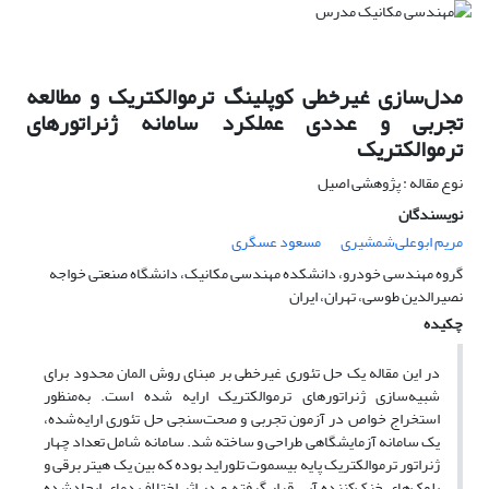
مدل‌سازی غیرخطی کوپلینگ ترموالکتریک و مطالعه
تجربی و عددی عملکرد سامانه ژنراتورهای
ترموالکتریک
نوع مقاله : پژوهشی اصیل
نویسندگان
مریم ابوعلی‌شمشیری
مسعود عسگری
گروه مهندسی خودرو، دانشکده مهندسی مکانیک، دانشگاه صنعتی خواجه
نصیرالدین طوسی، تهران، ایران
چکیده
در این مقاله یک حل تئوری غیرخطی بر مبنای روش المان محدود برای
شبیه‌سازی ژنراتورهای ترموالکتریک ارایه شده ‌است. به‌منظور
استخراج خواص در آزمون تجربی و صحت‌سنجی حل تئوری ارایه‌شده،
یک سامانه‌ آزمایشگاهی طراحی و ساخته شد. سامانه شامل تعداد چهار
ژنراتور ترموالکتریک پایه‌ بیسموت تلوراید بوده که بین یک هیتر برقی و
بلوک‌های خنک‌کننده‌ آبی قرار گرفته و در اثر اختلاف دمای ایجادشده