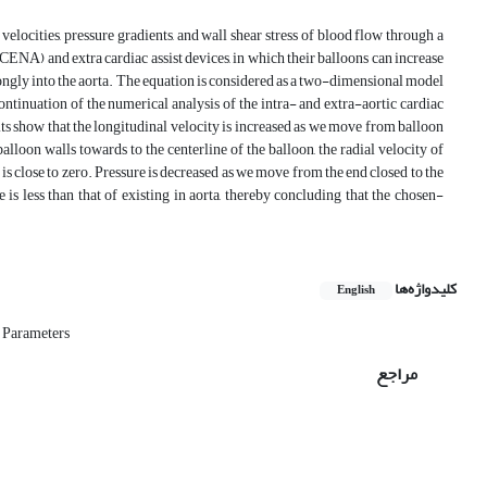
elocities, pressure gradients, and wall shear stress of blood flow through a
ICENA) and extra cardiac assist devices, in which their balloons can increase
rongly into the aorta. The equation is considered as a two-dimensional model
ontinuation of the numerical analysis of the intra- and extra-aortic cardiac
lts show that the longitudinal velocity is increased as we move from balloon
alloon walls towards to the centerline of the balloon, the radial velocity of
 is close to zero. Pressure is decreased as we move from the end closed to the
 is less than that of existing in aorta, thereby concluding that the chosen-
کلیدواژه‌ها
English
Parameters
مراجع