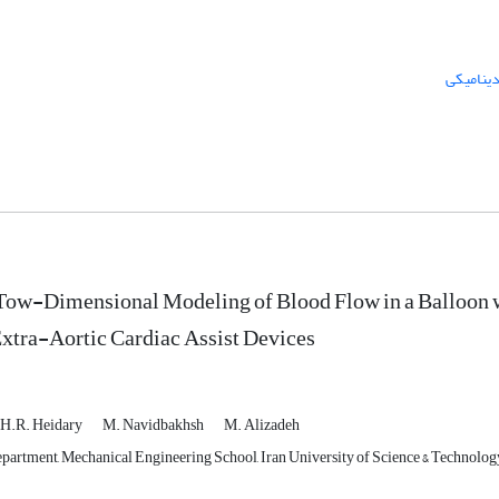
دینامیکی
Tow-Dimensional Modeling of Blood Flow in a Balloon wit
Extra-Aortic Cardiac Assist Devices
.H.R. Heidary
M. Navidbakhsh
M. Alizadeh
artment, Mechanical Engineering School, Iran University of Science & Technology,