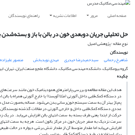
صفحه اصلی
مرور
اطلاعات نشریه
راهنمای نویسندگان
حل تحلیلی جریان دوبعدی خون در بالن با باز و بسته‌شدن 
نوع مقاله : پژوهشی اصیل
نویسندگان
شاهرخ رحمانی
سیدحمیدرضا حیدری
مهدی نویدبخش
منصور علیزاده
گروه بیومکانیک، دانشکده مهندسی مکانیک، دانشگاه علم‌ و‌ صنعت ایران، تهران، ایر
چکیده
هدف این مقاله مطالعه و بررسی پارامترهای همودینامیک خون مانند سرعت‌های ش
در دستگاه کمک‌قلبی داخل آئورتی (مثلا آویسنا) یا خارج آئورتی همراه با بالن
پمپاژ بهتر آن به سمت سیستم خون‌رسانی بدن می‌شود. مساله به‌صورت مدل دو
عددی دستگاه کمک‌قلبی داخل و خارجی آئورتی در مقالات گذشته‌ نویسندگان ح
حرکت از ابتدا یعنی طرف بسته به سمت انتهای بالن افزایش می‌یابد. در یک 
سرعت نزدیک به صفر جریان خون در مرکز بالون است. هرچه به سمت انتهای ب
افزایش می‌یابد اما مقدار متوسط آن از مقدار تنش برشی دیواره در حالت طبیعی
برای استفاده در طرح دستگاه کمک‌قلبی مناسب است.