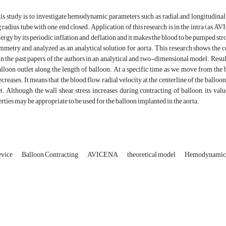
is study is to investigate hemodynamic parameters such as radial and longitudinal v
radius tube with one end closed. Application of this research is in the intra (as AV
nergy by its periodic inflation and deflation and it makes the blood to be pumped st
mmetry and analyzed as an analytical solution for aorta. This research shows the c
 in the past papers of the authors in an analytical and two-dimensional model. Resu
balloon outlet along the length of balloon. At a specific time as we move from the b
creases. It means that the blood flow radial velocity at the centerline of the balloon
t. Although the wall shear stress increases during contracting of balloon, its value
rties may be appropriate to be used for the balloon implanted in the aorta.
evice
Balloon Contracting
AVICENA
theoretical model
Hemodynamic 