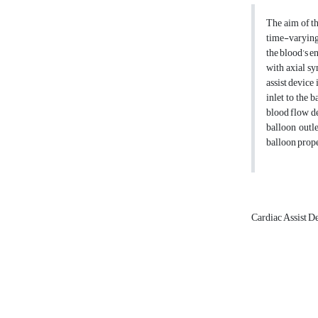
The aim of th
time-varying 
the blood’s e
with axial sy
assist device
inlet to the 
blood flow de
balloon outle
balloon prope
Cardiac Assist D