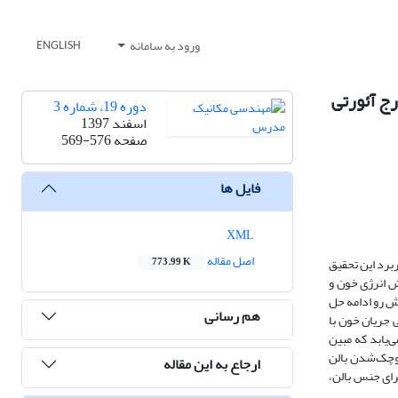
ورود به سامانه
ENGLISH
رج آئورتی
دوره 19، شماره 3
اسفند 1397
صفحه
569-576
فایل ها
XML
اصل مقاله
برد این تحقیق
773.99 K
ش انرژی خون و
 رو ادامه‌ حل
هم رسانی
 جریان خون با
‌یابد که مبین
وچک‌شدن بالن
ارجاع به این مقاله
رای جنس بالن،