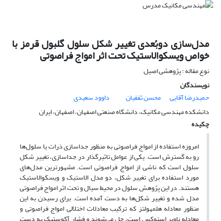
مدل‌سازی دوبُعدی تغییر شکل سلول گلبول قرمز با
خواص ویسکوالاستیک تحت اثر امواج فراصوتی
نوع مقاله : پژوهشی اصیل
نویسندگان
حمیدرضا آقایی
محسن ثقفیان
داوود سعیدی
دانشکده مهندسی مکانیک، دانشگاه صنعتی اصفهان، اصفهان، ایران
چکیده
امروزه استفاده از امواج فراصوتی به منظور جداسازی ذرات یا سلول‌ها
رو به گسترش است. یکی از عوامل تاثیرگذار در جداسازی، تغییر شکل
سلول است که ناشی از امواج فراصوتی است. مشهورترین مدل‌های
مورد استفاده برای تغییر شکل، دو مدل الاستیک و ویسکوالاستیک
هستند. در این پژوهش سلول در محیط سیال و تحت اثر امواج فراصوتی
مدل شده و تغییر شکل‌ها به دست آمده است. برای رسیدن به این
منظور معادله هلمهولتز که ترکیب معادلات اختلالی امواج فراصوتی و
معادله ناویر استوکس است، حل می‌شوند و فشار آکوستیک به دست