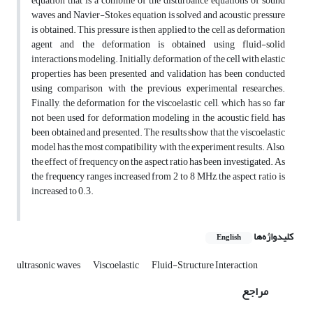
equation that is a combine of the disturbance equations of sound
waves and Navier-Stokes equation is solved and acoustic pressure
is obtained. This pressure is then applied to the cell as deformation
agent and the deformation is obtained using fluid-solid
interactions modeling. Initially, deformation of the cell with elastic
properties has been presented and validation has been conducted
using comparison with the previous experimental researches.
Finally, the deformation for the viscoelastic cell, which has so far
not been used for deformation modeling in the acoustic field, has
been obtained and presented. The results show that the viscoelastic
model has the most compatibility with the experiment results. Also,
the effect of frequency on the aspect ratio has been investigated. As
the frequency ranges increased from 2 to 8 MHz, the aspect ratio is
increased to 0.3.
کلیدواژه‌ها
English
ultrasonic waves
Viscoelastic
Fluid-Structure Interaction
مراجع