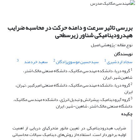
بررسی تاثیر سرعت و دامنه حرکت در محاسبه ضرایب
هیدرودینامیکی شناور زیرسطحی
نوع مقاله : پژوهشی اصیل
نویسندگان
3
2
1
سجاد اردشیری
سیدحسین موسوی‌زادگان
سعید خردمند
1
گروه دریا، دانشکده مهندسی مکانیک، دانشگاه صنعتی مالک اشتر،
شاهین‌شهر، ایران
2
گروه دریا، دانشکده مهندسی مکانیک، دانشگاه صنعتی امیرکبیر، تهران،
ایران
3
گروه آیرودینامیک، پیشرانش و تبدیل انرژی، دانشکده مهندسی مکانیک،
دانشگاه صنعتی مالک اشتر، شاهین-شهر، ایران
چکیده
ضرایب هیدرودینامیکی در تعیین مانور متحرک­های دریایی از اهمیت
اولیه برخوردار است. استفاده از روش‌های دینامیک سیالات محاسباتی