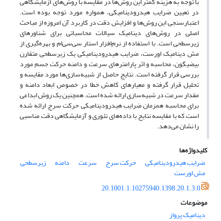
با توجه به هزینه کمتر این روش‌ها در مقایسه با روش‌های آزمایشگاهی
در تعیین ضرایب هیدرودینامیکی، همواره مورد توجه بوده است.
اعتبارسنجی این روش‌ها و افزایش دقت در کاربرد آن امروزه از مباحث
اصلی در روش‌های دینامیک سیالات محاسباتی برای شناورهای
زیرسطحی است. با استفاده از نرم‌افزار استار سی‌سی‌ام و بهره‌گیری از
مش دینامیک اورست، ضرایب هیدرودینامیکی یک زیرسطحی متقارن
بیضیگون،‌
محاسبه
و اثر پارامترهای سرعت و دامنه حرکت جسم مورد
بررسی قرار گرفته است. نتایج حاصل
از شبیه‌سازی‌ها مورد مقایسه و
تحلیل قرار گرفته و معیارهای کاهش خطا در خصوص ابعاد دامنه و
مقدار سرعت در شبیه‌سازی ارائه شده است
. همچنین یک روش ابداعی
برای محاسبه همزمان ضرایب
هیدرودینامیکی
حرکت سرج ارائه شده
است که با مقایسه نتایج با داده‌های تئوری و آزمایشگاهی دقت مناسبی
را نشان
می‌دهد.
کلیدواژه‌ها
ضرایب هیدرودینامیکی
حرکت سرج
سرعت
دامنه
زیرسطحی
مش اورست
20.1001.1.10275940.1398.20.1.3.0
موضوعات
دینامیک پرواز