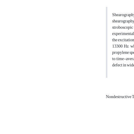
Shearography
shearography
stroboscopic
experimental
the excitatio
13300 Hz, wh
propylene sp
to time-avera
defect in wid
Nondestructive 