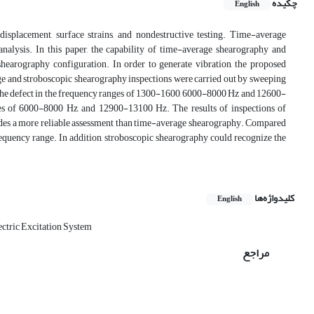
چکیده
English
isplacement, surface strains, and nondestructive testing. Time-average
nalysis. In this paper, the capability of time-average shearography and
hearography configuration. In order to generate vibration, the proposed
e and stroboscopic shearography inspections were carried out by sweeping
d the defect in the frequency ranges of 1300-1600, 6000-8000 Hz and 12600-
es of 6000-8000 Hz, and 12900-13100 Hz. The results of inspections of
ides a more reliable assessment than time-average shearography. Compared
requency range. In addition, stroboscopic shearography could recognize the
کلیدواژه‌ها
English
ectric Excitation System
مراجع