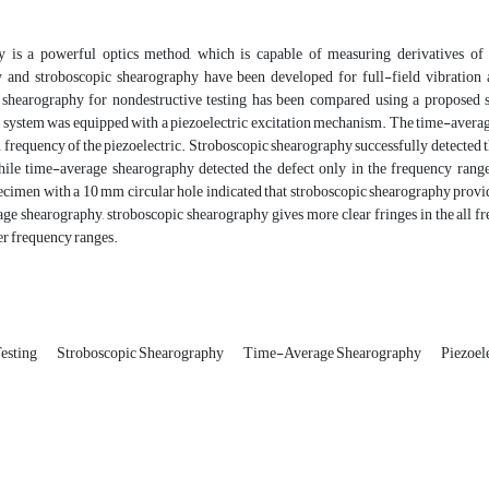
 is a powerful optics method, which is capable of measuring derivatives of d
 and stroboscopic shearography have been developed for full-field vibration a
 shearography for nondestructive testing has been compared using a proposed s
 system was equipped with a piezoelectric excitation mechanism. The time-averag
n frequency of the piezoelectric. Stroboscopic shearography successfully detecte
ile time-average shearography detected the defect only in the frequency rang
ecimen with a 10 mm circular hole indicated that stroboscopic shearography prov
ge shearography, stroboscopic shearography gives more clear fringes in the all f
er frequency ranges.
Testing
Stroboscopic Shearography
Time-Average Shearography
Piezoel