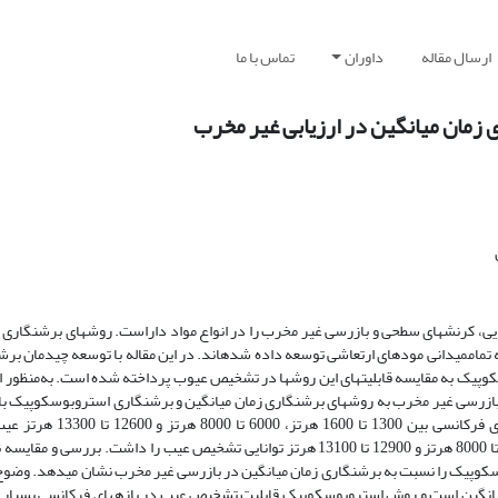
ارسال مقاله
داوران
تماس با ما
مان میانگین در ارزیابی غیر مخرب
 کرنش­های سطحی و بازرسی غیر مخرب را در انواع مواد داراست
.
روش­های برشنگاری ز
مام­میدانی مودهای ارتعاشی توسعه داده شده­اند. در این مقاله با توسعه چیدمان برشن
پیک به مقایسه قابلیت­های این روش­ها در تشخیص عیوب پرداخته شده است. به‌منظور ا
ازرسی غیر مخرب به روش­های برشنگاری زمان میانگین و برشنگاری استروبوسکوپیک با
تحریک پیزوالکتریک انجام شد. روش برشنگاری استروبوسکوپیک در باز
آشکارسازی نمود، در حالی که برشنگاری زمان میانگین فقط در بازه­های 6000 تا 8000 هرتز و 12900 تا 13100 هرتز توانایی تشخیص عیب را د
 برشنگاری استروبوسکوپیک را نسبت به برشنگاری زمان میانگین در بازرسی غیر مخرب نشان می­دهد. وض
میانگین است و روش استروبوسکوپیک قابلیت تشخیص عیب در بازه­های فرکانسی بسیار 