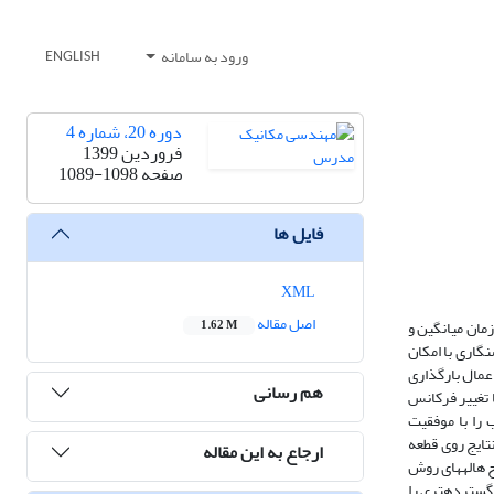
ورود به سامانه
ENGLISH
دوره 20، شماره 4
فروردین 1399
صفحه
1089-1098
فایل ها
XML
اصل مقاله
مان میانگین و
1.62 M
گاری با امکان
عمال بارگذاری
هم رسانی
 تغییر فرکانس
ه­های فرکانسی بین 1300 تا 1600 هرتز، 6000 تا 8000 هرتز و 12600 تا 13300 هرتز عیب را با موفقیت
اشت. بررسی و مقایسه نتایج روی قطعه
ارجاع به این مقاله
وح هاله­های روش
گسترده­تری را