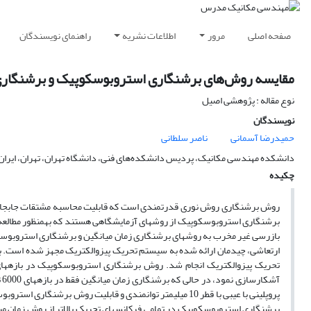
صفحه اصلی
مرور
اطلاعات نشریه
راهنمای نویسندگان
مقایسه روش‌های برشنگاری استروبوسکوپیک و برشنگاری ز
نوع مقاله : پژوهشی اصیل
نویسندگان
حمیدرضا آسمانی
ناصر سلطانی
دانشکده مهندسی مکانیک، پردیس دانشکده‌های فنی، دانشگاه تهران، تهران، ایران
چکیده
روش برشنگاری روش نوری قدرتمندی است که قابلیت محاسبه مشتقات جابجایی،
برشنگاری استروبوسکوپیک از روش­های آزمایشگاهی هستند که به­منظور مطالعه ت
بازرسی غیر مخرب به روش­های برشنگاری زمان میانگین و برشنگاری استروبوسکو
ارتعاشی، چیدمان ارائه شده به سیستم تحریک پیزوالکتریک مجهز شده است. ب
پروپلینی با عیبی با قطر 10 میلیمتر توانمندی و قابلیت روش
برشنگاری استروبوسکوپیک در تمامی فرکانس­های تحریک بالاتر از روش زمان 