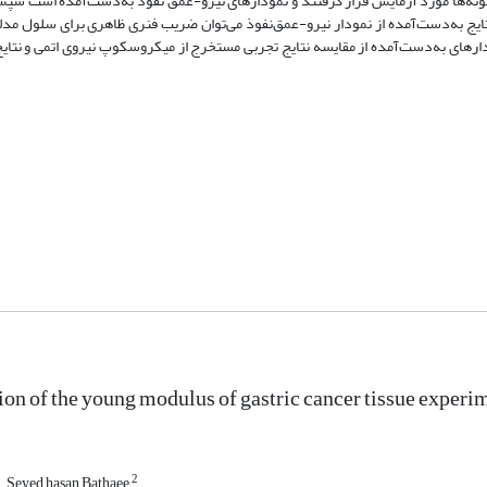
ه‌ها مورد آزمایش قرار گرفتند و نمودارهای نیرو-عمق نفوذ به‌دست‌آمده است سپس 
تایج به‌دست‌آمده از نمودار نیرو-عمق‌نفوذ می‌توان ضریب فنری ظاهری برای سلول مدل
ارهای به‌دست‌آمده از مقایسه نتایج تجربی مستخرج از میکروسکوپ نیروی اتمی و نتای
on of the young modulus of gastric cancer tissue experi
2
Seyed hasan Bathaee