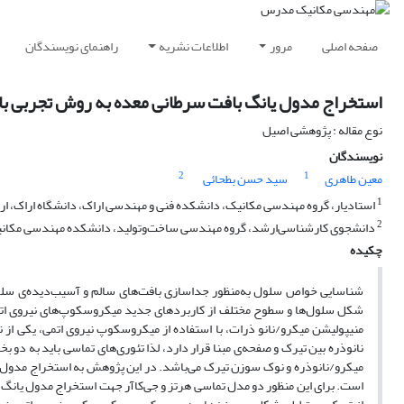
صفحه اصلی
مرور
اطلاعات نشریه
راهنمای نویسندگان
استخراج مدول یانگ بافت سرطانی معده به روش تجربی با 
نوع مقاله : پژوهشی اصیل
نویسندگان
2
1
معین طاهری
سید حسن بطحائی
1
استادیار، گروه مهندسی مکانیک، دانشکده فنی و مهندسی اراک، دانشگاه اراک، ارا
2
دانشجوی کارشناسی‌ارشد‌، گروه مهندسی ساخت‌وتولید، دانشکده مهندسی مکانیک
چکیده
شناسایی خواص سلول به‌منظور جداسازی بافت‌های سالم و آسیب‌دیده‌ی سلول‌
شکل سلول‌ها و سطوح مختلف از کاربردهای جدید میکروسکوپ‌های نیروی اتم
منیپولیشن میکرو/نانو ذرات، با استفاده از میکروسکوپ نیروی اتمی، یکی از
نانوذره بین تیرک و صفحه‌ی مبنا قرار دارد، لذا تئوری‌های تماسی باید به 
میکرو/نانوذره و نوک سوزن تیرک می‌باشد. در این پژوهش به استخراج مدول ی
است. برای این منظور دو مدل تماسی هرتز و جی‌کاآر جهت استخراج مدول یانگ 