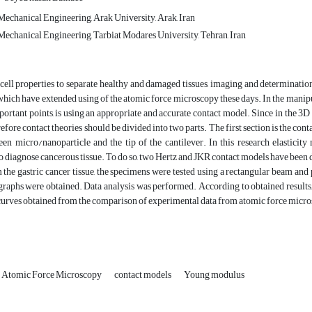
echanical Engineering, Arak University, Arak, Iran
echanical Engineering, Tarbiat Modares University, Tehran, Iran
cell properties to separate healthy and damaged tissues, imaging and determination
hich have extended using of the atomic force microscopy these days. In the manip
portant points, is using an appropriate and accurate contact model. Since in the 3
refore contact theories should be divided into two parts. The first section is the con
een micro/nanoparticle and the tip of the cantilever. In this research elasticit
 diagnose cancerous tissue. To do so, two Hertz and JKR contact models have been dev
m the gastric cancer tissue, the specimens were tested using a rectangular beam an
raphs were obtained. Data analysis was performed. According to obtained results,
curves obtained from the comparison of experimental data from atomic force micro
Atomic Force Microscopy
contact models
Young modulus