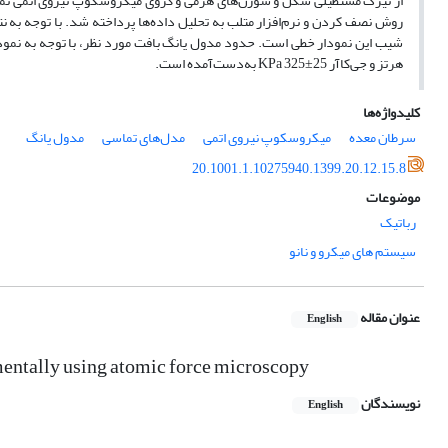
از تیرک مستطیلی شکل و سوزن‌های هرمی و کروی میکروسکوپ نیروی اتمی نمون
روش نصف کردن و نرم‌افزار متلب به تحلیل داده‌ها پرداخته شد. با توجه به ن
شیب این نمودار خطی است. حدود مدول یانگ بافت مورد نظر، با توجه به نمود
هرتز و جی‌کاآر 25±325
KPa
به‌دست‌آمده است.
کلیدواژه‌ها
سرطان معده
میکروسکوپ نیروی اتمی
مدل‌های تماسی
مدول یانگ
20.1001.1.10275940.1399.20.12.15.8
موضوعات
رباتیک
سیستم های میکرو و نانو
عنوان مقاله
English
mentally using atomic force microscopy
نویسندگان
English