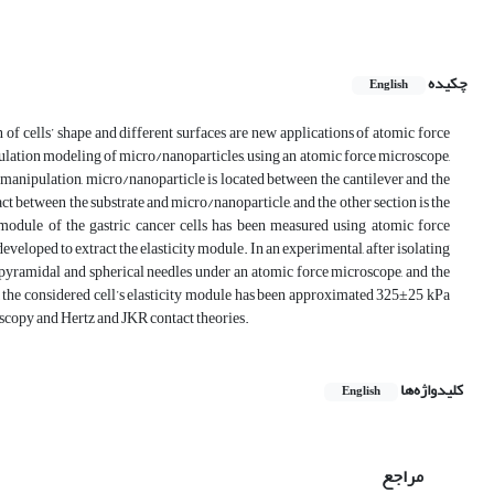
چکیده
English
 of cells’ shape and different surfaces are new applications of atomic force
ulation modeling of micro/nanoparticles, using an atomic force microscope,
D manipulation, micro/nanoparticle is located between the cantilever and the
tact between the substrate and micro/nanoparticle, and the other section is the
y module of the gastric cancer cells has been measured using atomic force
eloped to extract the elasticity module. In an experimental, after isolating
d pyramidal and spherical needles under an atomic force microscope, and the
 the considered cell’s elasticity module has been approximated 325±25 kPa
scopy and Hertz and JKR contact theories.
کلیدواژه‌ها
English
مراجع