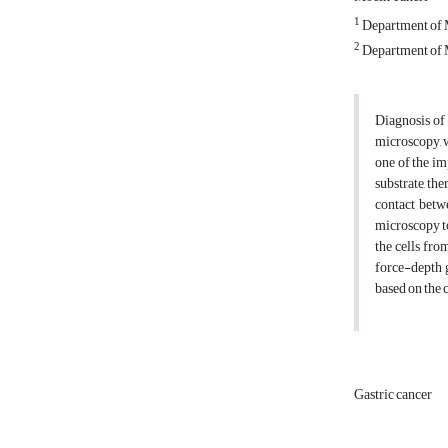
1
Department of M
2
Department of M
Diagnosis of 
microscopy, w
one of the im
substrate, the
contact betw
microscopy to
the cells fro
force-depth g
based on the 
Gastric cancer