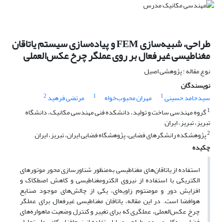
طراحی، شبیه‌سازی FEM و پیاده‌سازی سیستم یاتاقان
مغناطیسی غیرفعال بر روی عملگر چرخ عکس‌العملی
نوع مقاله : پژوهشی اصیل
نویسندگان
2
1
1
سیدحامد حسینی
مهران محبوب‌خواه
مرتضی فرهید
1
گروه مهندسی ساخت و تولید، دانشکده فنی مهندسی مکانیک، دانشگاه
تبریز، تبریز، ایران
2
پژوهشکده رانشگرهای فضایی، پژوهشگاه فضایی ایران، تبریز، ایران
چکیده
استفاده از یاتاقان‌های مغناطیسی به‌منظور شناورسازی محور موتورهای
الکتریکی با استفاده از نیروی الکترومغناطیسی و کاهش اصطکاک و
افزایش دور و مومنتوم زاویه‌ای، یکی از چالش‌های موجود صنایع
هوافضا است. در این مقاله، یاتاقان مغناطیسی غیرفعال برای عملگر
چرخ عکس‌العملی، عملگری که برای تغییر و کنترل وضعیت ماهواره‌های
فضایی به‌کار می‌رود، طراحی و با استفاده از نرم‌افزار کامسول تحلیل