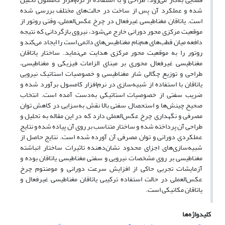
شده و عملکرد آن پس از ساخت در حالت‌های مختلف بررسی شده
است. یاتاقان مغناطیسی غیرفعال در چرخ عکس‌العملی، وقتی روتور از
موقعیت مرکزی محور دورانی خارج می‌شود، نیروی بازگردانی که نتیجه
دافعه میان قطب‌های هم‌نام مغناطیس‌های دائمی است را ایجاد می‌کند و
روتور را به موقعیت محور مرکزی هدایت می‌نماید. ساختار یاتاقان
مغناطیسی غیرفعال محوری بر مبنای الزامات فیزیکی و مغناطیسی،
طراحی و توزیع چگالی شار مغناطیسی و خصوصیات استاتیک نیرویی
یاتاقان با استفاده از شبیه‌سازی در نرم‌افزار کامسول برآورد شده و
ضریب سفتی از خصوصیات استاتیکی به‌دست آمده است. انتخاب
صحیح چینش‌ها و استحصال سفتی بالا نقش به‌سزایی در کاهش توان
مصرفی و نگهداری چرخ عکس‌العملی دارد که در این مقاله به تحلیل و
طراحی آن پرداخته شده و ساختار متناسب بر روی آن پیاده شده و نتایج
عملکردی دورانی و توان مصرفی آن آورده شده است. نتایج حاصل از
شبیه‌سازی‌های اجزای محدود نشان‌دهنده تاثیرات ساختار انباشته
مغناطیسی بر روی مشخصات نیرویی و سفتی مغناطیسی یاتاقان بوده و
آزمایشات تجربی حاکی از افزایش سرعت دورانی و مومنتوم چرخ
عکس‌العملی در حالت استفاده ترکیبی یاتاقان مغناطیسی غیرفعال و
یاتاقان مکانیکی است.
کلیدواژه‌ها