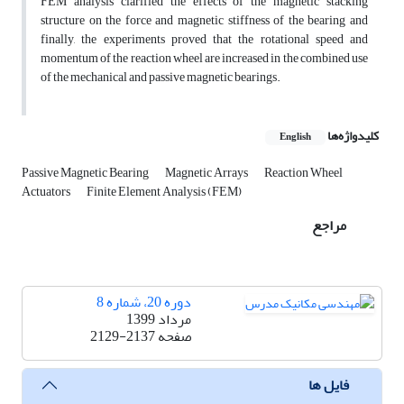
FEM analysis clarified the effects of the magnetic stacking
structure on the force and magnetic stiffness of the bearing and
finally, the experiments proved that the rotational speed and
momentum of the reaction wheel are increased in the combined use
of the mechanical and passive magnetic bearings.
کلیدواژه‌ها
English
Passive Magnetic Bearing
Magnetic Arrays
Reaction Wheel
Actuators
Finite Element Analysis (FEM)
مراجع
دوره 20، شماره 8
مرداد 1399
صفحه
2129-2137
فایل ها