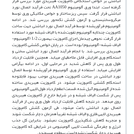
انباشتی بر خواص استحکامی کامپوزیت هیبریدی مورد بررسی قرار
گرفته است. ابتدا ورق آلومینیوم
AA1050
تحت فرآیند اتصال نورد
انباشتی قرار گرفت. سپس ریزساختار و خواص مکانیکی ورق توسط
میکروسختی­سنجی و آزمون کشش تک­محور بررسی شد. در ادامه
آلومینیوم فرآوری­شده توسط فرآیند اتصال نورد انباشتی جهت ساخت
کامپوزیت چندلایه آلومینیوم تقویت‌شده با الیاف شیشه مورد استفاده
قرار گرفت. نحوه­ی چیدمان اجزای کامپوزیت به­صورت 1/2 (آلومینیوم-
الیاف شیشه-آلومینیوم) بوده است. در پایان خواص کششی کامپوزیت
هیبریدی بررسی شد. با انجام فرآیند اتصال نورد انباشتی سختی و
استحکام ورق افزایش قابل ملاحظه­ای می­یابد. همچنین قابلیت ازدیاد
طول ورق پس از کاهش شدید در مرحله­ی اول، در ادامه­ به­آرامی
افزایش می­یابد. استفاده از ورق آلومینیوم فرآوری­شده توسط اتصال
نورد انباشتی در ساخت کامپوزیت هیبریدی موجب بهبود قابل­توجه
استحکام کششی کامپوزیت می­شود. در کامپوزیت هیبریدی ساخته
شده از آلومینیوم آنیل شده، قسمت اعظم ازدیاد طول لایه­ی آلومینیومی
پس از شکست الیاف شیشه و در شرایط خارج از کامپوزیت هیبریدی
روی می­دهد. در نتیجه کاهش قابلیت ازدیاد طول ورق پس از فرآیند
اتصال نورد انباشتی باعث می­شود، طی آزمون کشش کامپوزیت
هیبریدی لایه­ی فلزی و الیاف شیشه تقریباً همزمان دچار شکست شوند
و منجربه کاهش شکل­پذیری کامپوزیت نمی­شود. بنابراین کل جذب
انرژی و چقرمگی شکست لایه­ی آلومینیومی در شرایطی که کامپوزیت
هیبریدی دچار شکست نشده است، به­وقوع می­پیوندد.