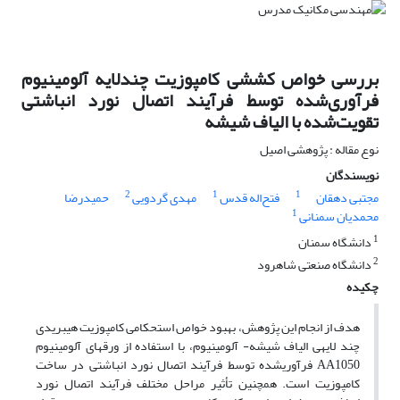
بررسی خواص کششی کامپوزیت چندلایه آلومینیوم
فرآوری‌شده توسط فرآیند اتصال نورد انباشتی
تقویت‌شده با الیاف شیشه
نوع مقاله : پژوهشی اصیل
نویسندگان
2
1
1
مجتبی دهقان
فتح‌اله قدس
مهدی گردویی
حمیدرضا
1
محمدیان سمنانی
1
دانشگاه سمنان
2
دانشگاه صنعتی شاهرود
چکیده
هدف از انجام این پژوهش، بهبود خواص استحکامی کامپوزیت هیبریدی
چند لایه­ی الیاف شیشه- آلومینیوم، با استفاده از ورق­های آلومینیوم
AA1050
فرآوری­شده توسط فرآیند اتصال نورد انباشتی در ساخت
کامپوزیت است. همچنین تأثیر مراحل مختلف فرآیند اتصال نورد