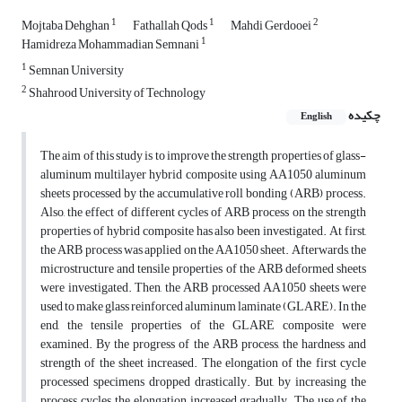
1
1
2
Mojtaba Dehghan
Fathallah Qods
Mahdi Gerdooei
1
Hamidreza Mohammadian Semnani
1
Semnan University
2
Shahrood University of Technology
چکیده
English
The aim of this study is to improve the strength properties of glass-
aluminum multilayer hybrid composite using AA1050 aluminum
sheets processed by the accumulative roll bonding (ARB) process.
Also, the effect of different cycles of ARB process on the strength
properties of hybrid composite has also been investigated. At first,
the ARB process was applied on the AA1050 sheet. Afterwards, the
microstructure and tensile properties of the ARB deformed sheets
were investigated. Then, the ARB processed AA1050 sheets were
used to make glass reinforced aluminum laminate (GLARE). In the
end, the tensile properties of the GLARE composite were
examined. By the progress of the ARB process, the hardness and
strength of the sheet increased. The elongation of the first cycle
processed specimens dropped drastically. But, by increasing the
process cycles, the elongation increased gradually. The use of the