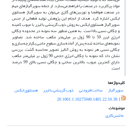
مواد پرکاربرد در صنعت را فراهم می‌سازد. از جمله سوپرآلیاژ‌های مهم
در صنعت هوافضا و توربین‌های گازی می‌توان به سوپرآلیاژ هستلوی
ایکس اشاره کرد. هدف از انجام این پژوهش تولید قطعاتی از جنس
سوپر‌آلیاژ هستلوی ایکس به روش ذوب گزینشی با لیزر با عیوب کمینه
و چگالی نسبی بالا است. به همین منظور سه نمونه در محدوده چگالی
انرژی لیزر 50 تا 90 ژول بر میلی‌متر مکعب ساخته شد. تصاویر
نمونه‌های ساخته شده پس از آماده‌سازی سطوح جانبی یکپارچه‌سازی و
چگالی نسبی هر نمونه به روش ‌آنالیز تصویر محاسبه گشت. بررسی
نشان داد که نمونه با چگالی انرژی حجمی 90 ژول بر میلی‌متر مکعب
دارای کمترین عیوب، بالاترین سختی و چگالی نسبی بالای 99 درصد
است.
کلیدواژه‌ها
سوپرآلیاژ
ساخت افزودنی
ذوب گزینشی با لیزر
هستلوی ایکس
20.1001.1.10275940.1401.22.10.38.1
موضوعات
ماشین‌کاری