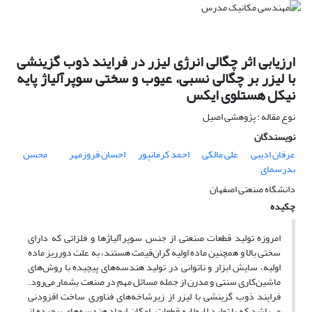
ارزیابی اثر چگالی انرژی لیزر در فرایند ذوب گزینشی
با لیزر بر چگالی نسبی، عیوب و سختی سوپرآلیاژ پایه
نیکل هستلوی ایکس
نوع مقاله : پژوهشی اصیل
نویسندگان
عرفان ادیبی
علی مالکی
احمد کرمانپور
احسان فروزمهر
محسن
بدرسمای
دانشگاه صنعتی اصفهان
چکیده
امروزه تولید قطعات صنعتی از جنس سوپرآلیاژها و فلزاتی که دارای
سختی بالا و همچنین ماده اولیه گران‌قیمت هستند، به علت دورریز ماده
اولیه، سایش ابزار و ناتوانی در تولید هندسه‌های پیچیده با روش‌های
ماشین‌کاری سنتی و مدرن از جمله مسائل مهم در صنعت بشمار می‌رود.
فرایند ذوب گزینشی با لیزر از زیرشاخه‌های فناوری ساخت افزودنی
می‌باشد که با تولید لایه‌لایه قطعات، امکان ایجاد هندسه‌های پیچیده از