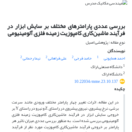
بررسی عددی پارامترهای مختلف بر سایش ابزار در
فرآیند ماشین‌کاری کامپوزیت زمینه فلزی آلومینیومی
نوع مقاله : پژوهشی اصیل
نویسندگان
2
2
2
1
احمد همایونی
حامد فرجی
علی فراهانی
نیما رحمانی
1
دانشگاه صنعتی اراک
2
دانشگاه اراک
10.22034/mme.23.10.137
چکیده
در این مقاله، اثرات تغییر چهار پارامتر مختلف ورودی مانند سرعت
برشی، نرخ پیشروی، نیروی پیشروی در راستای
Z
و نیرو در راستای
Y
بر
خروجی سایش ابزار در فرآیند ماشین‌کاری کامپوزیت‌ زمینه فلزی
آلومینیومی بررسی شده است. به منظور بررسی عددی میزان تاثیر هر
پارامتر بر خروجی فرآیند ماشین‌کاری کامپوزیت مورد نظر از فرآیند