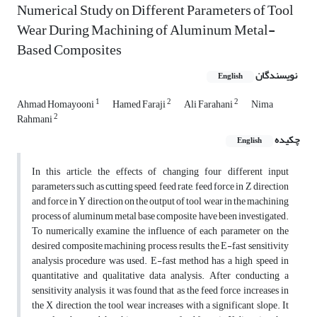
Numerical Study on Different Parameters of Tool
Wear During Machining of Aluminum Metal-
Based Composites
نویسندگان
English
1
2
2
Ahmad Homayooni
Hamed Faraji
Ali Farahani
Nima
2
Rahmani
چکیده
English
In this article, the effects of changing four different input
parameters such as cutting speed, feed rate, feed force in Z direction
and force in Y direction on the output of tool wear in the machining
process of aluminum metal base composite have been investigated.
To numerically examine the influence of each parameter on the
desired composite machining process results, the E-fast sensitivity
analysis procedure was used. E-fast method has a high speed in
quantitative and qualitative data analysis. After conducting a
sensitivity analysis, it was found that as the feed force increases in
the X direction, the tool wear increases with a significant slope. It