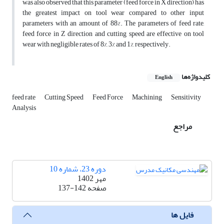
was also observed that this parameter (feed force in X direction) has
the greatest impact on tool wear compared to other input
parameters with an amount of 88%. The parameters of feed rate,
feed force in Z direction and cutting speed are effective on tool
wear with negligible rates of 8%, 3% and 1%, respectively.
کلیدواژه‌ها
English
feed rate
Cutting Speed
Feed Force
Machining
Sensitivity
Analysis
مراجع
دوره 23، شماره 10
مهر 1402
صفحه
137-142
فایل ها