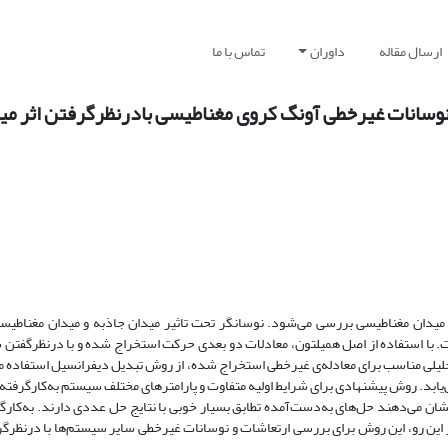
ارسال مقاله
داوران
تماس با ما
وسانات غیرخطی آونگ کروی مغناطیسی بادرنظرگرفتن اثر میر
 میدان مغناطیسی بررسی می‌شود. نوسانگر تحت تاثیر میدان جاذبه و میدان مغناطی
 با استفاده از اصل همیلتون، معادلات دو بعدی حرکت استخراج شده و با درنظرگفتن
حلیلی مناسب برای معادله‌ی غیرخطی استخراج شده، از روش تبدیل دیفرانسیل استفاده م
یابد. روش پیشنهادی برای شرایط اولیه متفاوت و پارامترهای مختلف سیستم به‌کارگرفته
 کوتای مرتبه‌ی 4 مقایسه می‌شوند. نتایج نشان می‌دهند حل‌های به‌دست‌آمده تطابق بسیار خوبی با نتایج حل عددی دارند. ب
 این رو، این روش برای بررسی ارتعاشات و نوسانات غیرخطی سایر سیستم‌ها با درنظرگرف