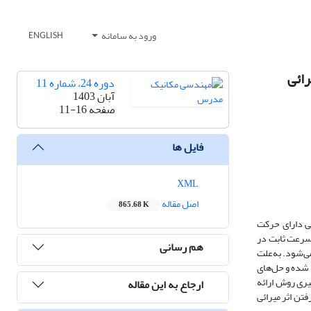
ورود به سامانه
ENGLISH
ائی
دوره 24، شماره 11
آبان 1403
صفحه
11-16
فایل ها
XML
اصل مقاله
865.68 K
سی دارای حرکت
 سرعت ثابت در
هم رسانی
ی‌شود. به‌علت
 شده و حل‌های
ه‌کارگیری روش ارائه
ارجاع به این مقاله
تن اثر میرائی